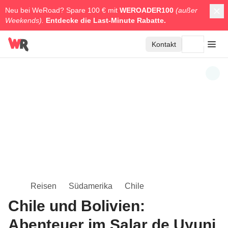
Neu bei WeRoad? Spare 100 € mit
WEROADER100
(außer
Weekends).
Entdecke die
Last-Minute Rabatte.
Kontakt
Reisen
Südamerika
Chile
Chile und Bolivien:
Abenteuer im Salar de Uyuni