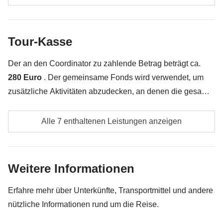
Erinnerungen austauschen können!
alle Extras, die Sie kaufen möchten und die in Ihren
Rucksack passen :)
Inbegriffen
: Übernachtung mit Frühstück
Tour-Kasse
Alles, was nicht unter „Was ist inbegriffen“ erwähnt
Tour-Kasse
: alle lokalen Aktivitäten und Transport
wird
Nicht inbegriffen
: Mahlzeiten und Getränke, sofern nicht
Der an den Coordinator zu zahlende Betrag beträgt ca.
angegeben
280 Euro
. Der gemeinsame Fonds wird verwendet, um
zusätzliche Aktivitäten abzudecken, an denen die gesamte
Gruppe zusätzlich zu den oben genannten Leistungen
Transport zu/von den Flughäfen Santiago, Sucre und
teilnehmen möchte. Aus diesem Grund kann der Betrag
Alle 7 enthaltenen Leistungen anzeigen
La Paz
variieren und es kann erforderlich sein, ihn weiter
auszuführen. In jedem Fall wird die nicht genutzte
Transfer von Uyuni nach Potosí und Sucre
Differenz zurückerstattet.
Weitere Informationen
Alle Eintrittsgebühren für Parks oder
Sehenswürdigkeiten
Erfahre mehr über Unterkünfte, Transportmittel und andere
nützliche Informationen rund um die Reise.
Alle anderen lokalen Verkehrsmittel