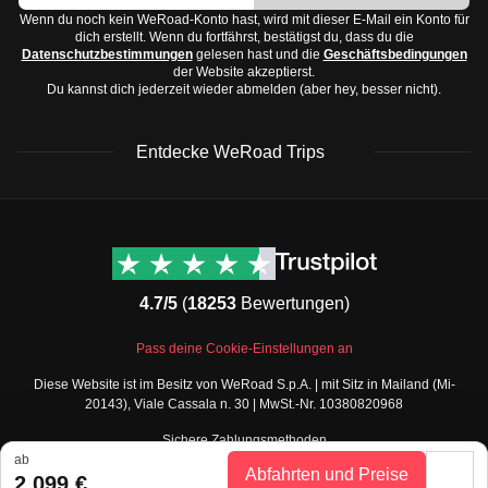
Nächten, besonders von Mai bis Oktober. Regenzeit
Wenn du noch kein WeRoad-Konto hast, wird mit dieser E-Mail ein Konto für
Warme Pullover
dich erstellt. Wenn du fortfährst, bestätigst du, dass du die
von November bis März.
Datenschutzbestimmungen
gelesen hast und die
Geschäftsbedingungen
Kurze und lange Hosen
der Website akzeptierst.
Chaco-Region:
Heiß und trocken, mit Temperaturen,
Schuhe:
Du kannst dich jederzeit wieder abmelden (aber hey, besser nicht).
die im Sommer bis über 40 Grad steigen können.
Bequeme Wanderschuhe
Beste Reisezeit ist von April bis September.
Leichte Turnschuhe
Entdecke WeRoad Trips
Je nach Region empfehlen wir dir,
passende Kleidung
Sandalen
und Ausrüstung
mitzunehmen.
Accessoires und Technik:
WeRoad Rezensionen
Nützliche Informationen
Sonnenbrille
& Support
Trustpilot Bewertungen
Sonnenhut
Kontaktiere uns
Feefo Bewertungen
Kamera
4.7/5
(
18253
Bewertungen)
FAQs
Powerbank
Cookie-Richtlinie
WeRoad Social Media
Pass deine Cookie-Einstellungen an
Adapter (Bolivien verwendet Steckdosen vom Typ A
Geschäftsbedingungen
Instagram
Diese Website ist im Besitz von WeRoad S.p.A. | mit Sitz in Mailand (Mi-
und C)
Buchungsbedingungen
Facebook Gruppe
20143), Viale Cassala n. 30 | MwSt.-Nr. 10380820968
Datenschutzbestimmungen
Toilettenartikel und Medikamente:
Twitter
Sichere Zahlungsmethoden
Verkaufsbedingungen
Sonnenschutzcreme
TikTok
ab
Gutscheine
Abfahrten und Preise
2.099 €
Lippenbalsam
Teile deine Fotos als