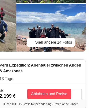
Sieh andere 14 Fotos
Peru Expedition: Abenteuer zwischen Anden
& Amazonas
13 Tage
ab
Abfahrten und Preise
2.199 €
Buche mit 0 €
•
Gratis Reiseänderung
•
Raten ohne Zinsen