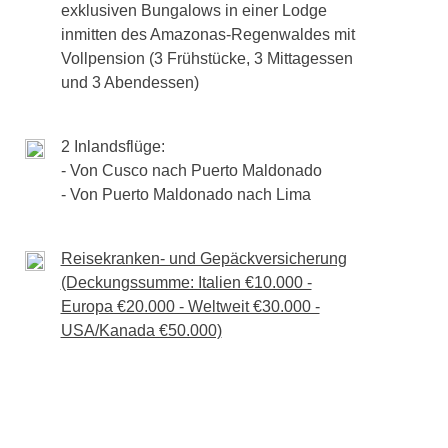
Aktivitäten mit lokalen Gemeinschaften je nach
exklusiven Bungalows in einer Lodge
ariieren. Alternativ ist eine immersive Exkursion in
Das Reiseprogramm kann aus unvorhersehbaren
inmitten des Amazonas-Regenwaldes mit
 wir unsere letzte gemeinsame Nacht
 einem lokalen Guide, bis zur Cocha Perdida –
erbedingungen, Feiertage, Streiks usw.), vom
Vollpension (3 Frühstücke, 3 Mittagessen
euer zwischen
Anden und Amazonas, Inka-
und 3 Abendessen)
von der Lodge zum Flughafen, Inlandsflug von
2 Inlandsflüge:
- Von Cusco nach Puerto Maldonado
dtzentrum
- Von Puerto Maldonado nach Lima
n nicht anders angegeben
enstopp in Cusco erforderlich sein
Reisekranken- und Gepäckversicherung
(Deckungssumme: Italien €10.000 -
Europa €20.000 - Weltweit €30.000 -
USA/Kanada €50.000)