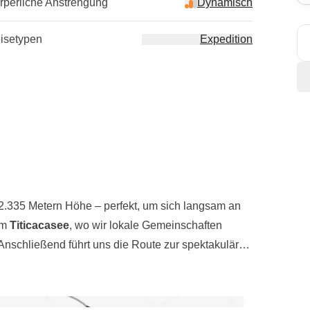
rperliche Anstrengung
Dynamisch
isetypen
Expedition
2.335 Metern Höhe – perfekt, um sich langsam an
um
Titicacasee
, wo wir lokale Gemeinschaften
Anschließend führt uns die Route zur spektakulären
co
, für viele das wahre „El Dorado“, und von dort
nteuer endet nicht dort: Wir tauchen ein in den