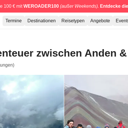
e 100 € mit
WEROADER100
(außer Weekends).
Entdecke di
Termine
Destinationen
Reisetypen
Angebote
Event
benteuer zwischen Anden 
tungen)