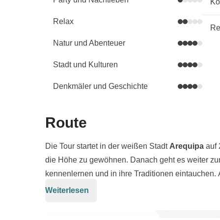
Kö
Relax
Re
Natur und Abenteuer
Stadt und Kulturen
Denkmäler und Geschichte
Route
Die Tour startet in der weißen Stadt
Arequipa
auf 
die Höhe zu gewöhnen. Danach geht es weiter z
kennenlernen und in ihre Traditionen eintauchen. 
Regenbogenberg
auf 5.200 Metern Höhe.
Weiterlesen
Weiter geht es auf den Spuren der Inka nach
Cus
zum einzigartigen
Machu Picchu
. Doch unser Abe