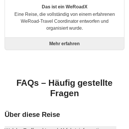
Das ist ein WeRoadX
Eine Reise, die vollständig von einem erfahrenen
WeRoad-Travel Coordinator entworfen und
organisiert wurde.
Mehr erfahren
Dies ist eine Reise, die vollständig von einem
erfahrenen WeRoad-Travel Coordinator entworfen
und organisiert wurde. Der Coordinator kümmert sich
um die gesamte Reise: von der Erstellung der
Reiseroute bis zur Auswahl der Unterkünfte und
Erlebnisse vor Ort. Über WeRoad kannst du die
FAQs – Häufig gestellte
Reise buchen und in deinem persönlichen Bereich
Fragen
verwalten, wie jede andere WeRoad-Reise auch.
Über diese Reise