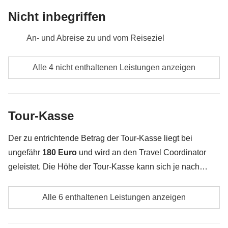
Nicht inbegriffen
An- und Abreise zu und vom Reiseziel
Mahlzeiten und Getränke, wenn nicht anders
Alle 4 nicht enthaltenen Leistungen anzeigen
angegeben
Alle Souvenirs, die du in deinem Rucksack
unterbringen kannst
Tour-Kasse
Alles, was nicht unter „Was ist inbegriffen“ erwähnt
Der zu entrichtende Betrag der Tour-Kasse liegt bei
wird
ungefähr
180 Euro
und wird an den Travel Coordinator
geleistet. Die Höhe der Tour-Kasse kann sich je nach
Anzahl der Aktivitäten und Extras, welche die Gruppe
Spritkosten, Maut- und Parkgebühren
unternimmt, ändern. Das restliche Geld wird den
Alle 6 enthaltenen Leistungen anzeigen
Teilnehmern am Ende der Reise zurückerstattet. Und
Eventuelle lokale Transportkosten
keine Sorge, unsere Travel Coordinator versuchen immer