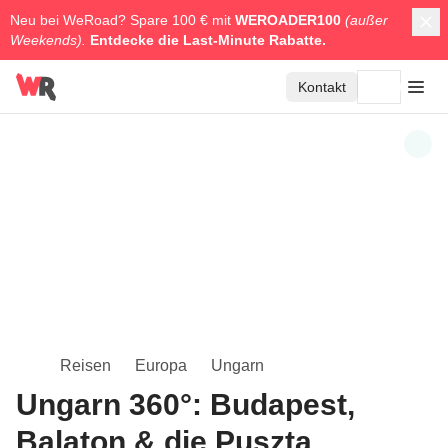
Neu bei WeRoad? Spare 100 € mit
WEROADER100
(außer
Weekends).
Entdecke die
Last-Minute Rabatte.
Kontakt
Reisen
Europa
Ungarn
Ungarn 360°: Budapest,
Balaton & die Puszta