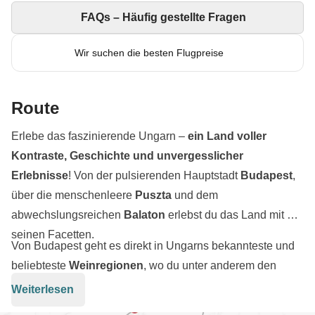
FAQs – Häufig gestellte Fragen
Wir suchen die besten Flugpreise
Route
Erlebe das faszinierende Ungarn –
ein Land voller
Kontraste, Geschichte und unvergesslicher
Erlebnisse
! Von der pulsierenden Hauptstadt
Budapest
,
über die menschenleere
Puszta
und dem
abwechslungsreichen
Balaton
erlebst du das Land mit all
seinen Facetten.
Von Budapest geht es direkt in Ungarns bekannteste und
beliebteste
Weinregionen
, wo du unter anderem den
König der Weine und Wein der Könige verkosten kannst.
Weiterlesen
Anschließend geht es in die ungarische Puszta, eine