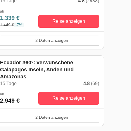
13 Tage
4.8
(2488)
ab
1.339 €
Reise anzeigen
1.449 €
-7%
2 Daten anzeigen
Ecuador 360°: verwunschene
Galapagos Inseln, Anden und
Amazonas
15 Tage
4.8
(69)
ab
Reise anzeigen
2.949 €
2 Daten anzeigen