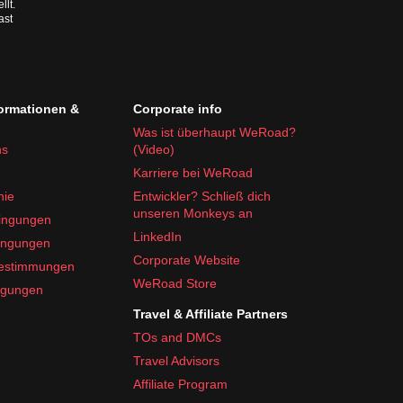
llt.
ast
formationen &
Corporate info
Was ist überhaupt WeRoad?
ns
(Video)
Karriere bei WeRoad
nie
Entwickler? Schließ dich
unseren Monkeys an
ingungen
LinkedIn
ingungen
Corporate Website
bestimmungen
WeRoad Store
ngungen
Travel & Affiliate Partners
TOs and DMCs
Travel Advisors
Affiliate Program