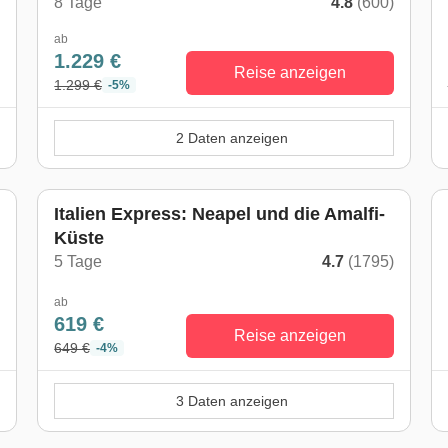
)
8 Tage
4.8
(600)
ab
1.229 €
Reise anzeigen
1.299 €
-5%
2 Daten anzeigen
Italien Express: Neapel und die Amalfi-
Küste
)
5 Tage
4.7
(1795)
ab
619 €
Reise anzeigen
649 €
-4%
3 Daten anzeigen