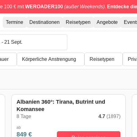
e 100 € mit
WEROADER100
(außer Weekends).
Entdecke di
Termine
Destinationen
Reisetypen
Angebote
Event
 - 21 Sept.
auer
Körperliche Anstrengung
Reisetypen
Pri
Albanien 360°: Tirana, Butrint und
Komansee
)
8 Tage
4.7
(1897)
ab
849 €