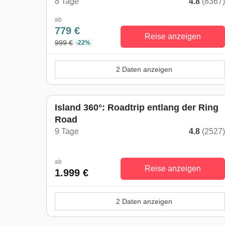
8 Tage
4.8
(8367
ab
779 €
Reise anzeigen
999 €
-22%
2 Daten anzeigen
Island 360°: Roadtrip entlang der Ring
Road
9 Tage
4.8
(2527
ab
Reise anzeigen
1.999 €
2 Daten anzeigen