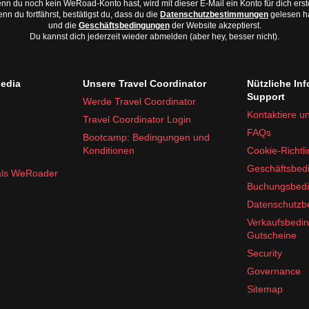
n du noch kein WeRoad-Konto hast, wird mit dieser E-Mail ein Konto für dich erste
nn du fortfährst, bestätigst du, dass du die
Datenschutzbestimmungen
gelesen h
und die
Geschäftsbedingungen
der Website akzeptierst.
Du kannst dich jederzeit wieder abmelden (aber hey, besser nicht).
edia
Unsere Travel Coordinator
Nützliche In
Support
Werde Travel Coordinator
Kontaktiere u
Travel Coordinator Login
FAQs
Bootcamp: Bedingungen und
Konditionen
Cookie-Richtli
Geschäftsbed
 als WeRoader
Buchungsbed
Datenschutz
Verkaufsbedi
Gutscheine
Security
Governance
Sitemap