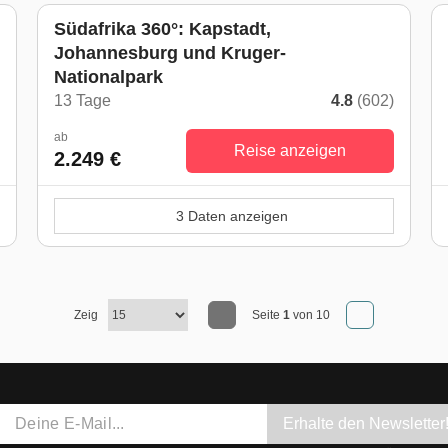
Südafrika 360°: Kapstadt,
Johannesburg und Kruger-
Nationalpark
)
13 Tage
4.8
(602)
ab
Reise anzeigen
2.249 €
3 Daten anzeigen
Zeig
Seite
1
von 10
Erhalte den Newsletter