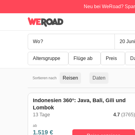
Neu bei WeRoad? Spar
20 Juni
Altersgruppe
Flüge ab
Preis
D
Reisen
Daten
Sortieren nach
Indonesien 360°: Java, Bali, Gili und
Lombok
13 Tage
4.7
(3765
ab
1.519 €