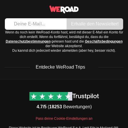
Erhalte den Newsletter!
Wenn du noch kein WeRoad-Konto hast, wird mit dieser E-Mail ein Konto für
dich erstellt. Wenn du fortfährst, bestätigst du, dass du die
Datenschutzbestimmungen
gelesen hast und die
Geschäftsbedingungen
der Website akzeptierst.
Du kannst dich jederzeit wieder abmelden (aber hey, besser nicht).
Entdecke WeRoad Trips
WeRoad Rezensionen
Nützliche Informationen
& Support
Trustpilot Bewertungen
Kontaktiere uns
Feefo Bewertungen
4.7/5
(
18253
Bewertungen)
FAQs
Cookie-Richtlinie
WeRoad Social Media
Pass deine Cookie-Einstellungen an
Geschäftsbedingungen
Instagram