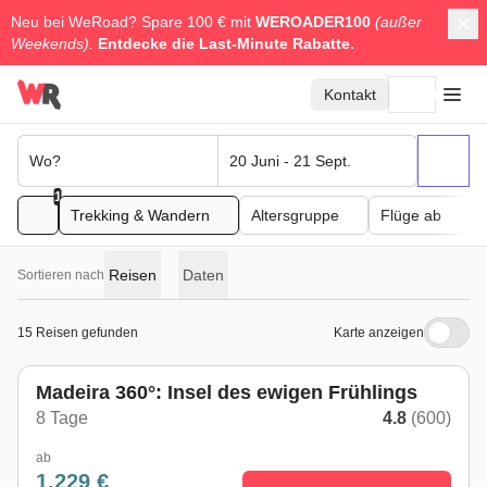
Neu bei WeRoad? Spare 100 € mit
WEROADER100
(außer
Weekends).
Entdecke die
Last-Minute Rabatte.
Kontakt
Wo?
20 Juni - 21 Sept.
1
Trekking & Wandern
Altersgruppe
Flüge ab
Reisen
Daten
Sortieren nach
15 Reisen gefunden
Karte anzeigen
Madeira 360°: Insel des ewigen Frühlings
8 Tage
4.8
(600)
ab
1.229 €