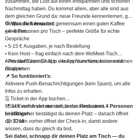
zusammen, die Lust auf einen entspannten und schönen
Nachmittag haben. Du kommst allein, aber alle sind aus
dem gleichen Grund da: neue Freunde kennenlernen, gute
Gespräche führen und gemeinsam einen guten Kaffee
💬
Was dich erwartet:
genießen.
• 4–8 Personen pro Tisch – perfekte Größe für echte
Gespräche
• 5-15 € Ausgaben, je nach Bestellung
• Kein Host – frag einfach nach dem WeMeet-Tisch
• Privater Event-Chat in der App zum Kennenlernen &
Alles läuft über die App – keine Nummern, keine externen
Abstimmen
Gruppen.
📌 So funktioniert’s:
Aktiviere Push-Benachrichtigungen (kein Spam), um alle
Infos zu erhalten.
🗓️ Ticket in der App buchen
📍 24h vorher verraten wir dir das Restaurant.
‼️Das Event findet nur statt, wenn mindestens
4 Personen
✅ 10h vorher bestätigst du deinen Platz – danach öffnet
bestätigen
der Chat
⏰ 30 Min vorher öffnet der Check-in, damit andere
wissen, dass du gleich da bist.
Sei dabei, schnapp dir deinen Platz am Tisch — du