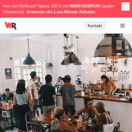
Neu bei WeRoad? Spare 100 € mit
WEROADER100
(außer
Weekends).
Entdecke die
Last-Minute Rabatte.
Kontakt