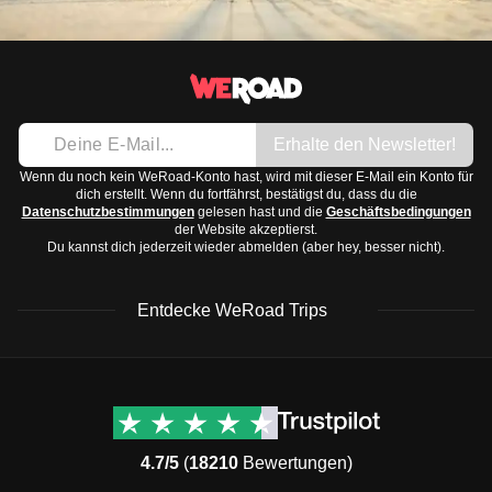
Erhalte den Newsletter!
Wenn du noch kein WeRoad-Konto hast, wird mit dieser E-Mail ein Konto für
dich erstellt. Wenn du fortfährst, bestätigst du, dass du die
Datenschutzbestimmungen
gelesen hast und die
Geschäftsbedingungen
der Website akzeptierst.
Du kannst dich jederzeit wieder abmelden (aber hey, besser nicht).
Entdecke WeRoad Trips
WeRoad Rezensionen
Nützliche Informationen
& Support
Trustpilot Bewertungen
Kontaktiere uns
Feefo Bewertungen
4.7/5
(
18210
Bewertungen)
FAQs