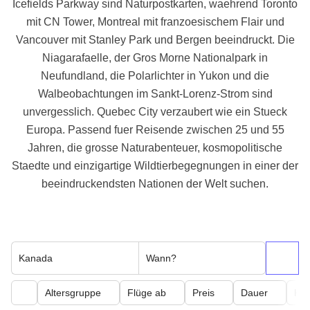
Icefields Parkway sind Naturpostkarten, waehrend Toronto
mit CN Tower, Montreal mit franzoesischem Flair und
Vancouver mit Stanley Park und Bergen beeindruckt. Die
Niagarafaelle, der Gros Morne Nationalpark in
Neufundland, die Polarlichter in Yukon und die
Walbeobachtungen im Sankt-Lorenz-Strom sind
unvergesslich. Quebec City verzaubert wie ein Stueck
Europa. Passend fuer Reisende zwischen 25 und 55
Jahren, die grosse Naturabenteuer, kosmopolitische
Staedte und einzigartige Wildtierbegegnungen in einer der
beeindruckendsten Nationen der Welt suchen.
Kanada
Wann?
Altersgruppe
Flüge ab
Preis
Dauer
Kör