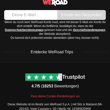
Shampoo und Duschgel
Sonnenschutzmittel
Erhalte den Newsletter!
Persönliche Medikamente
Wenn du noch kein WeRoad-Konto hast, wird mit dieser E-Mail ein Konto für
Reiseübelkeitsmittel, Schmerzmittel, Pflaster
dich erstellt. Wenn du fortfährst, bestätigst du, dass du die
Datenschutzbestimmungen
gelesen hast und die
Geschäftsbedingungen
Die Schweiz hat ein vielfältiges Klima, also kleide dich am
der Website akzeptierst.
Du kannst dich jederzeit wieder abmelden (aber hey, besser nicht).
besten in Schichten, besonders wenn du in die Berge
gehst.
Entdecke WeRoad Trips
WeRoad Rezensionen
Nützliche Informationen
& Support
Trustpilot Bewertungen
Kontaktiere uns
Feefo Bewertungen
4.7/5
(
18253
Bewertungen)
FAQs
Cookie-Richtlinie
WeRoad Social Media
Pass deine Cookie-Einstellungen an
Geschäftsbedingungen
Instagram
Diese Website ist im Besitz von WeRoad S.p.A. | mit Sitz in Mailand (Mi-
Buchungsbedingungen
Facebook Gruppe
20143), Viale Cassala n. 30 | MwSt.-Nr. 10380820968