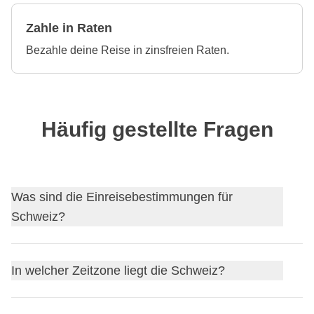
Zahle in Raten
Bezahle deine Reise in zinsfreien Raten.
Häufig gestellte Fragen
Was sind die Einreisebestimmungen für
Schweiz?
Finde
dieEinreisebestimmungen für Schweiz
heraus
In welcher Zeitzone liegt die Schweiz?
und beantrage, falls nötig, dein Visum über unseren
Partner Sherpa.