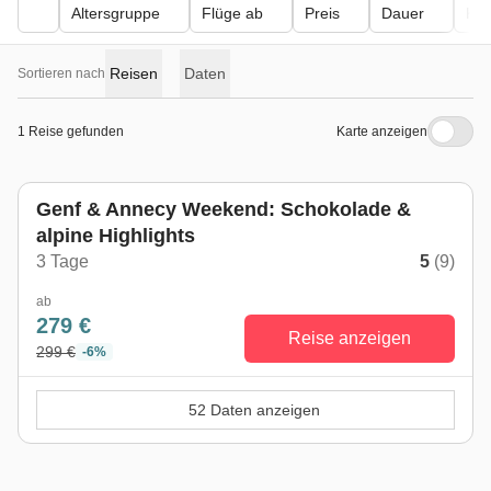
Altersgruppe
Flüge ab
Preis
Dauer
Kör
Reisen
Daten
Sortieren nach
1 Reise gefunden
Karte anzeigen
Genf & Annecy Weekend: Schokolade &
alpine Highlights
3 Tage
5
(9)
ab
279 €
Reise anzeigen
299 €
-6%
52 Daten anzeigen