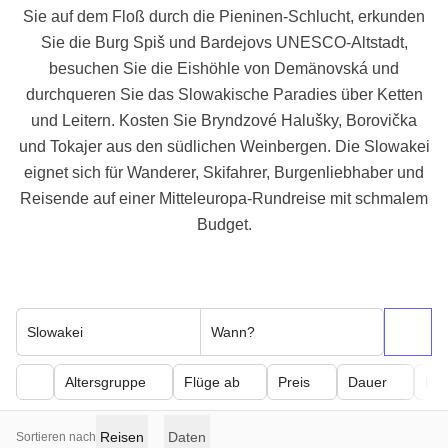
Sie auf dem Floß durch die Pieninen-Schlucht, erkunden
Sie die Burg Spiš und Bardejovs UNESCO-Altstadt,
besuchen Sie die Eishöhle von Demänovská und
durchqueren Sie das Slowakische Paradies über Ketten
und Leitern. Kosten Sie Bryndzové Halušky, Borovička
und Tokajer aus den südlichen Weinbergen. Die Slowakei
eignet sich für Wanderer, Skifahrer, Burgenliebhaber und
Reisende auf einer Mitteleuropa-Rundreise mit schmalem
Budget.
Slowakei
Wann?
Altersgruppe
Flüge ab
Preis
Dauer
Kör
Reisen
Daten
Sortieren nach