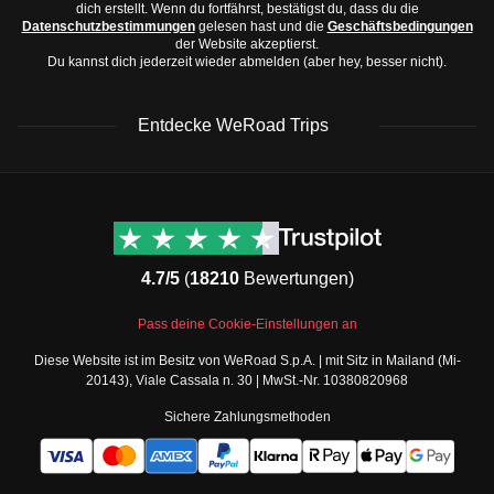
Ibuprofen oder Paracetamol
dich erstellt. Wenn du fortfährst, bestätigst du, dass du die
Datenschutzbestimmungen
gelesen hast und die
Geschäftsbedingungen
der Website akzeptierst.
Du kannst dich jederzeit wieder abmelden (aber hey, besser nicht).
Entdecke WeRoad Trips
WeRoad Rezensionen
Nützliche Informationen
& Support
Trustpilot Bewertungen
Kontaktiere uns
Feefo Bewertungen
4.7/5
(
18210
Bewertungen)
FAQs
Cookie-Richtlinie
WeRoad Social Media
Pass deine Cookie-Einstellungen an
Geschäftsbedingungen
Instagram
Diese Website ist im Besitz von WeRoad S.p.A. | mit Sitz in Mailand (Mi-
Buchungsbedingungen
Facebook Gruppe
20143), Viale Cassala n. 30 | MwSt.-Nr. 10380820968
Datenschutzbestimmungen
Twitter
Sichere Zahlungsmethoden
Verkaufsbedingungen
TikTok
Gutscheine
Teile deine Fotos als
Security
WeRoader