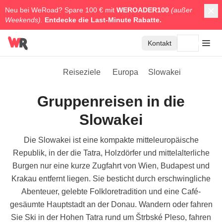
Neu bei WeRoad? Spare 100 € mit
WEROADER100
(außer
Weekends).
Entdecke die
Last-Minute Rabatte.
Kontakt
Reiseziele
Europa
Slowakei
Gruppenreisen in die
Slowakei
Die Slowakei ist eine kompakte mitteleuropäische
Republik, in der die Tatra, Holzdörfer und mittelalterliche
Burgen nur eine kurze Zugfahrt von Wien, Budapest und
Krakau entfernt liegen. Sie besticht durch erschwingliche
Abenteuer, gelebte Folkloretradition und eine Café-
gesäumte Hauptstadt an der Donau. Wandern oder fahren
Sie Ski in der Hohen Tatra rund um Štrbské Pleso, fahren