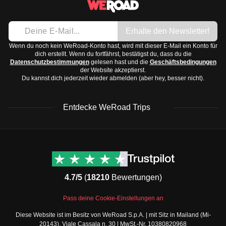
Bequeme Schuhe:
Du wirst viel laufen, besonders
die Temperaturen tagsüber um die
20 Grad Celsius
liegen
bei Besichtigungen.
können. In der Wüste kann es nachts jedoch sehr kalt
Reiseadapter:
In Ägypten nutzt man Typ-C und Typ-F
Erhalte den Newsletter!
werden. Für einen angenehmen Besuch sind der
Frühling
Steckdosen.
Wenn du noch kein WeRoad-Konto hast, wird mit dieser E-Mail ein Konto für
und Herbst
ideal, da die Temperaturen dann angenehmer
dich erstellt. Wenn du fortfährst, bestätigst du, dass du die
Wasserflasche:
Bleib hydriert in der Hitze.
Datenschutzbestimmungen
gelesen hast und die
Geschäftsbedingungen
sind.
der Website akzeptierst.
Mückenspray:
Vor allem in den Abendstunden
Du kannst dich jederzeit wieder abmelden (aber hey, besser nicht).
nützlich.
Denke daran, dass in Ägypten die Mehrheit der
Entdecke WeRoad Trips
Bevölkerung muslimisch ist, daher solltest du
respektvolle
Kleidung
tragen, besonders in religiösen Stätten.
WeRoad Rezensionen
Nützliche Informationen
& Support
Trustpilot Bewertungen
Kontaktiere uns
Feefo Bewertungen
4.7/5
(
18210
Bewertungen)
FAQs
Cookie-Richtlinie
WeRoad Social Media
Pass deine Cookie-Einstellungen an
Geschäftsbedingungen
Instagram
Diese Website ist im Besitz von WeRoad S.p.A. | mit Sitz in Mailand (Mi-
Buchungsbedingungen
Facebook Gruppe
20143), Viale Cassala n. 30 | MwSt.-Nr. 10380820968