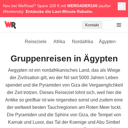
Neu bei WeRoad? Spare 100 € mit
WEROADER100
(außer
Weekends).
Entdecke die
Last-Minute Rabatte.
Kontakt
Reiseziele
Afrika
Nordafrika
Ägypten
Gruppenreisen in Ägypten
Aegypten ist ein nordafrikanisches Land, das als Wiege
der Zivilisation gilt, wo der Nil seit 5000 Jahren Leben
spendet und die Pyramiden von Giza die Vergaenglichkeit
der Zeit trotzen. Dieses Reiseziel lohnt sich, weil hier die
Antike so greifbar ist wie nirgendwo sonst und zudem eine
der weltweit besten Tauchregionen am Roten Meer lockt.
Die Pyramiden und die Sphinx von Giza, die Tempel von
Karnak und Luxor, das Tal der Koenige und Abu Simbel