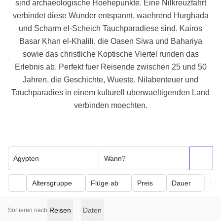
sind archaeologische Hoehepunkte. Eine Nilkreuzfahrt
verbindet diese Wunder entspannt, waehrend Hurghada
und Scharm el-Scheich Tauchparadiese sind. Kairos
Basar Khan el-Khalili, die Oasen Siwa und Bahariya
sowie das christliche Koptische Viertel runden das
Erlebnis ab. Perfekt fuer Reisende zwischen 25 und 50
Jahren, die Geschichte, Wueste, Nilabenteuer und
Tauchparadies in einem kulturell uberwaeltigenden Land
verbinden moechten.
Ägypten
Wann?
Altersgruppe
Flüge ab
Preis
Dauer
Kör
Reisen
Daten
Sortieren nach