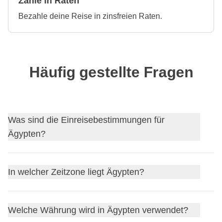
Zahle in Raten
Bezahle deine Reise in zinsfreien Raten.
Häufig gestellte Fragen
Was sind die Einreisebestimmungen für
Ägypten?
Finde
dieEinreisebestimmungen für Ägypten
heraus
In welcher Zeitzone liegt Ägypten?
und beantrage, falls nötig, dein Visum über unseren
Partner Sherpa.
Ägypten
befindet sich in der
Eastern European Time
Bevor du abreist, wirf am besten auch einen Blick auf die
Welche Währung wird in Ägypten verwendet?
(EET)
, was normalerweise 1 Stunde vor der