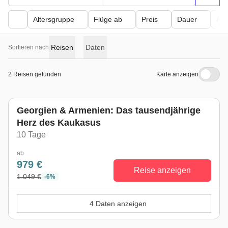
Altersgruppe
Flüge ab
Preis
Dauer
Kör
Reisen
Daten
Sortieren nach
2 Reisen gefunden
Karte anzeigen
Georgien & Armenien: Das tausendjährige
Herz des Kaukasus
10 Tage
ab
979 €
Reise anzeigen
1.049 €
-6%
4 Daten anzeigen