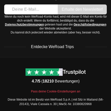
Reisezeit:
Juni bis September für Wandern,
Stadtbesichtigung
Erhalte den Newsletter!
Dezember bis Februar für Wintersport.
Flip-Flops für Unterkünfte oder Duschen
Wenn du noch kein WeRoad-Konto hast, wird mit dieser E-Mail ein Konto für
Südarmenien (z.B. Tatev, Goris):
Mildes Klima,
Accessoires und Technologie:
dich erstellt. Wenn du fortfährst, bestätigst du, dass du die
Sommer sind warm und trocken, Winter sind kälter mit
Datenschutzbestimmungen
gelesen hast und die
Geschäftsbedingungen
Sonnenhut oder Mütze
der Website akzeptierst.
weniger Schnee.
Beste Reisezeit:
Mai bis Oktober.
Du kannst dich jederzeit wieder abmelden (aber hey, besser nicht).
Sonnenbrille
Kamera oder Smartphone mit Ladegerät
Entdecke WeRoad Trips
Powerbank
Reiseführer oder Karten
Toilettenartikel und Medikamente:
WeRoad Rezensionen
Nützliche Informationen
Zahnbürste und Zahnpasta
& Support
Trustpilot Bewertungen
Shampoo und Duschgel
Kontaktiere uns
Feefo Bewertungen
4.7/5
(
18210
Bewertungen)
Sonnencreme
FAQs
Insektenschutzmittel
Cookie-Richtlinie
WeRoad Social Media
Pass deine Cookie-Einstellungen an
Geschäftsbedingungen
Persönliche Medikamente wie Schmerzmittel oder
Instagram
Diese Website ist im Besitz von WeRoad S.p.A. | mit Sitz in Mailand (Mi-
Buchungsbedingungen
Magenmittel
Facebook Gruppe
20143), Viale Cassala n. 30 | MwSt.-Nr. 10380820968
Datenschutzbestimmungen
Twitter