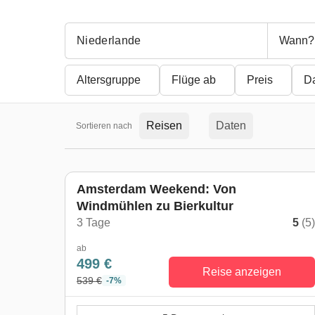
Wann?
Altersgruppe
Flüge ab
Preis
D
Reisen
Daten
Sortieren nach
Amsterdam Weekend: Von
Windmühlen zu Bierkultur
3 Tage
5
(5
ab
499 €
Reise anzeigen
539 €
-7%