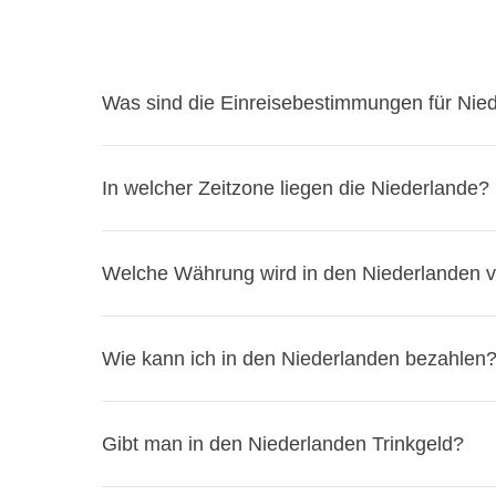
Was sind die Einreisebestimmungen für Nie
Finde
dieEinreisebestimmungen für Niederlan
In welcher Zeitzone liegen die Niederlande?
Bevor du abreist, wirf am besten auch einen Blick 
bürokratischen Details zu Hause bleiben!
Die
Niederlande
liegen in der
Mitteleuropäische
Welche Währung wird in den Niederlanden 
Deutsche Staatsbürger:
Reisehinweise auf
Mitteleuropäische Sommerzeit (MESZ)
. Wenn e
Schweizerische Staatsbürger:
Reisehinweis
Österreichische Staatsbürger:
Reisehinwei
In den Niederlanden wird der
Euro (EUR)
als Wäh
Wie kann ich in den Niederlanden bezahlen
andere Währung hast. Es ist einfach, dort mit Eur
In den Niederlanden kannst du bequem mit
Kredit
Gibt man in den Niederlanden Trinkgeld?
ebenfalls fast überall akzeptiert. Es ist auch mögli