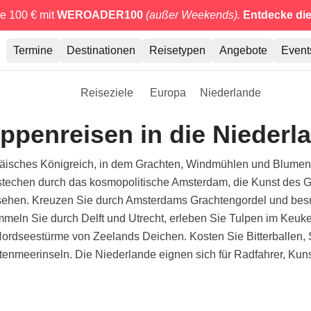
e 100 € mit
WEROADER100
(außer Weekends).
Entdecke di
Termine
Destinationen
Reisetypen
Angebote
Event
Reiseziele
Europa
Niederlande
ppenreisen in die Niederl
päisches Königreich, in dem Grachten, Windmühlen und Blumenfe
 bestechen durch das kosmopolitische Amsterdam, die Kunst de
ussehen. Kreuzen Sie durch Amsterdams Grachtengordel und 
mmeln Sie durch Delft und Utrecht, erleben Sie Tulpen im Keu
Nordseestürme von Zeelands Deichen. Kosten Sie Bitterballen,
tenmeerinseln. Die Niederlande eignen sich für Radfahrer, Kun