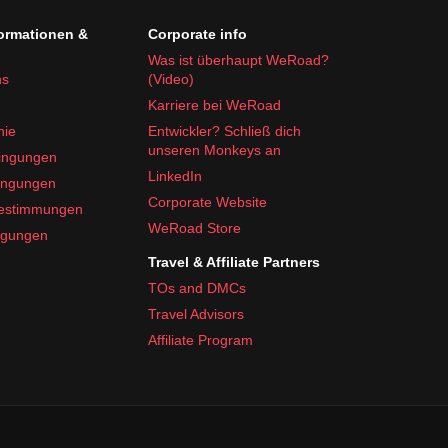
formationen &
Corporate info
Was ist überhaupt WeRoad?
ns
(Video)
Karriere bei WeRoad
nie
Entwickler? Schließ dich
unseren Monkeys an
ingungen
LinkedIn
ingungen
Corporate Website
bestimmungen
WeRoad Store
ngungen
Travel & Affiliate Partners
TOs and DMCs
Travel Advisors
Affiliate Program