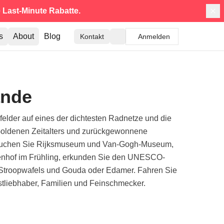
e
Last-Minute Rabatte.
s
About
Blog
Kontakt
Anmelden
ande
lder auf eines der dichtesten Radnetze und die
s Goldenen Zeitalters und zurückgewonnene
besuchen Sie Rijksmuseum und Van-Gogh-Museum,
kenhof im Frühling, erkunden Sie den UNESCO-
 Stroopwafels und Gouda oder Edamer. Fahren Sie
stliebhaber, Familien und Feinschmecker.