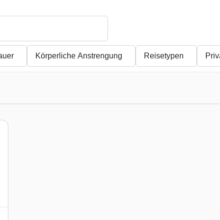
auer
Körperliche Anstrengung
Reisetypen
Pri
)