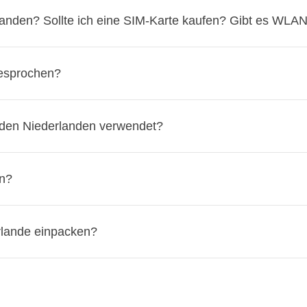
flichtend, aber es wird oft geschätzt. In
Restaurants
rundet ma
rlanden? Sollte ich eine SIM-Karte kaufen? Gibt es WLA
rs
kannst du einfach ein paar Münzen dalassen. Bei
Taxifahrt
Trinkgeld eine
Anerkennung
für guten Service ist.
nerell sehr gut, und du kannst ohne zusätzliche Kosten
Roami
gesprochen?
rants, Hotels und an Bahnhöfen. Wenn du dennoch eine lokale
S
rn wie
KPN
,
Vodafone
oder
T-Mobile
kaufen. Diese sind in Sup
ndisch
gesprochen. Es ist hilfreich, einige gängige Ausdrücke z
 den Niederlanden verwendet?
 C und F
verwendet, die mit den deutschen Steckern kompatibe
en?
ng
ter
, wenn du aus Deutschland kommst.
Geben
inden fragen
istentum
, insbesondere der
Protestantismus
und der
Katholi
erlande einpacken?
 Wichtige religiöse Feiertage sind
Weihnachten
und
Ostern
, 
 vorbereitet sein, um das wechselhafte Wetter und die vielen Se