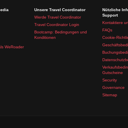
edia
Unsere Travel Coordinator
Nützliche In
Support
Werde Travel Coordinator
Kontaktiere u
Travel Coordinator Login
FAQs
Bootcamp: Bedingungen und
Konditionen
Cookie-Richtli
Geschäftsbed
 als WeRoader
, Magen-Darm-Tabletten
Buchungsbed
 die
Niederlande
gerüstet!
Datenschutz
Verkaufsbedi
Gutscheine
Security
Governance
Sitemap