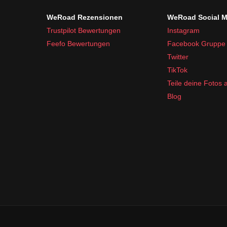
Toilettenartikel und Medikamente:
WeRoad Rezensionen
WeRoad Social M
Zahnbürste und Zahnpasta
Trustpilot Bewertungen
Instagram
Shampoo und Duschgel
Feefo Bewertungen
Facebook Gruppe
Sonnencreme
Twitter
Handdesinfektionsmittel
TikTok
Teile deine Fotos
Reiseapotheke mit Schmerzmitteln, Pflastern
Blog
Mit dieser Liste bist du bestens für deine Reise in