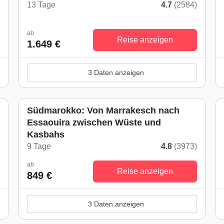
)
13 Tage
4.7
(2584)
ab
Reise anzeigen
1.649 €
3 Daten anzeigen
Südmarokko: Von Marrakesch nach
Essaouira zwischen Wüste und
Kasbahs
)
9 Tage
4.8
(3973)
ab
Reise anzeigen
849 €
3 Daten anzeigen