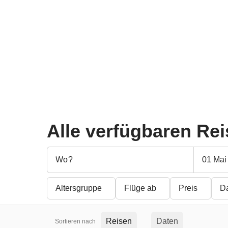
Wadi Mudschib und
Jebel Shams und
Wadi Rum
Schildkrötenstrand
ab
759 €
899 €
ab
1.019 €
1.199 €
-15%
-15%
Alle verfügbaren Re
01 Mai 
Altersgruppe
Flüge ab
Preis
D
Reisen
Daten
Sortieren nach