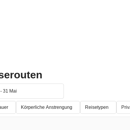
Pyramiden bis zum
Route der Grands Crus
Kö
Roten Meer
C
ab
579 €
649 €
-10%
S
ab
1.099 €
1.249 €
-12%
ab
iserouten
- 31 Mai
auer
Körperliche Anstrengung
Reisetypen
Pri