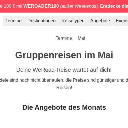
e 100 € mit
WEROADER100
(außer Weekends).
Entdecke di
Termine
Destinationen
Reisetypen
Angebote
Event
Termine
Mai
Gruppenreisen im Mai
Deine WeRoad-Reise wartet auf dich!
eziele sind noch nicht überlaufen, die Preise sind günstiger und
Reisen!
Die Angebote des Monats
8
4.9
5
9 Tage
4 Tage
Ägypten 360°: Von den
Burgund Express: Die
Ma