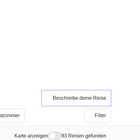
nigsstädten,
Rundreise im Sommer
hefchaouen und
ab
939 €
1.049 €
-10%
ahara
849 €
949 €
-10%
Beschreibe deine Reise
vatzimmer
Filter
Karte anzeigen
93 Reisen gefunden