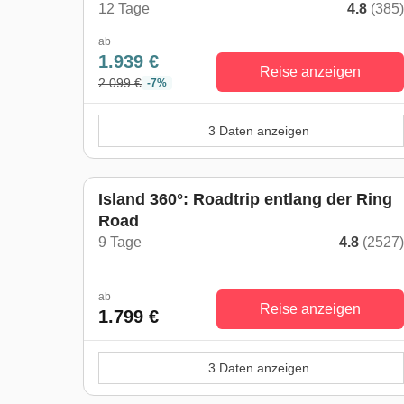
12 Tage
4.8
(385
ab
1.939 €
Reise anzeigen
2.099 €
-7%
3 Daten anzeigen
Island 360°: Roadtrip entlang der Ring
Road
9 Tage
4.8
(2527
ab
Reise anzeigen
1.799 €
3 Daten anzeigen