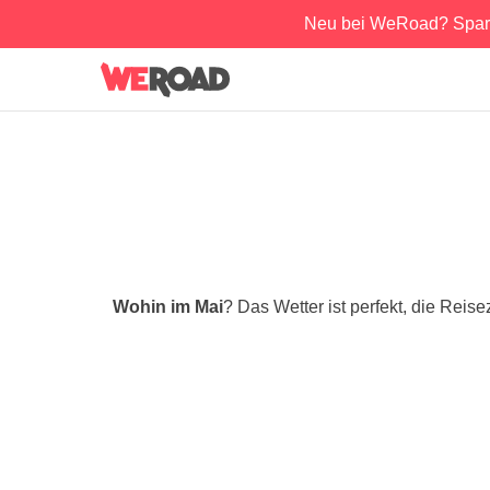
Neu bei WeRoad? Spar
Wohin im Mai
? Das Wetter ist perfekt, die Reis
4.8
4.
8 Tage
9 Tage
Jordanien 360°: Petra,
Oman 360°: Maskat,