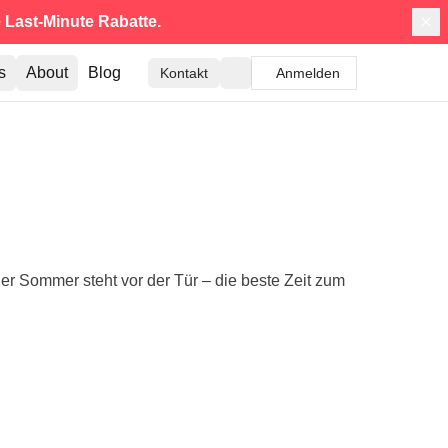
e
Last-Minute Rabatte.
s
About
Blog
Kontakt
Anmelden
 der Sommer steht vor der Tür – die beste Zeit zum
4.9
4.8
9 Tage
12 Tage
rokko 360°:
Sri Lanka 360°: