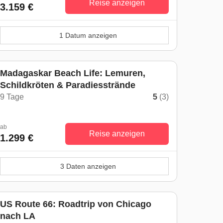
Reise anzeigen
3.159 €
1 Datum anzeigen
Madagaskar Beach Life: Lemuren,
Schildkröten & Paradiesstrände
9 Tage
5
(3)
ab
Reise anzeigen
1.299 €
3 Daten anzeigen
US Route 66: Roadtrip von Chicago
nach LA