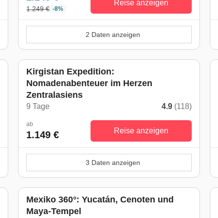
Reise anzeigen
1.249 €
-8%
2 Daten anzeigen
Kirgistan Expedition:
Nomadenabenteuer im Herzen
Zentralasiens
)
9 Tage
4.9
(118)
ab
Reise anzeigen
1.149 €
3 Daten anzeigen
Mexiko 360°: Yucatán, Cenoten und
Maya-Tempel