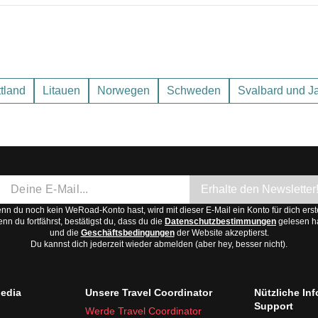
uren um die 20°C, milde Winter mit Temperaturen um die 0°C.
lte Winter mit Temperaturen bis zu -10°C.
ttland
Litauen
Norwegen
Schweden
Svalbard und J
August, wenn die Temperaturen angenehm sind und die Tage länger
Erhalte den Newsletter
n du noch kein WeRoad-Konto hast, wird mit dieser E-Mail ein Konto für dich erste
nn du fortfährst, bestätigst du, dass du die
Datenschutzbestimmungen
gelesen h
und die
Geschäftsbedingungen
der Website akzeptierst.
Du kannst dich jederzeit wieder abmelden (aber hey, besser nicht).
edia
Unsere Travel Coordinator
Nützliche In
Support
Werde Travel Coordinator
twendig)