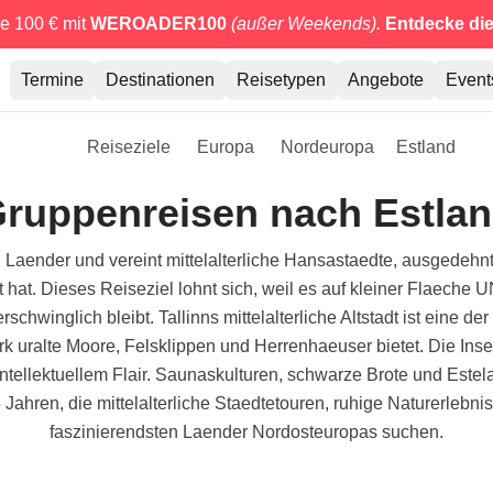
e 100 € mit
WEROADER100
(außer Weekends).
Entdecke di
Termine
Destinationen
Reisetypen
Angebote
Event
Reiseziele
Europa
Nordeuropa
Estland
ruppenreisen nach Estla
en Laender und vereint mittelalterliche Hansastaedte, ausgedehnt
ht hat. Dieses Reiseziel lohnt sich, weil es auf kleiner Flaec
 erschwinglich bleibt. Tallinns mittelalterliche Altstadt ist ei
 uralte Moore, Felsklippen und Herrenhaeuser bietet. Die In
t intellektuellem Flair. Saunaskulturen, schwarze Brote und Este
ahren, die mittelalterliche Staedtetouren, ruhige Naturerlebn
faszinierendsten Laender Nordosteuropas suchen.