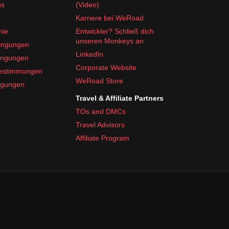
ns
(Video)
Karriere bei WeRoad
nie
Entwickler? Schließ dich
unseren Monkeys an
ingungen
LinkedIn
ingungen
Corporate Website
bestimmungen
WeRoad Store
ngungen
Travel & Affiliate Partners
TOs and DMCs
Travel Advisors
Affiliate Program