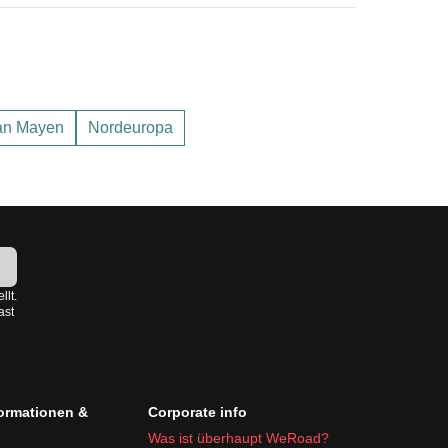
an Mayen
Nordeuropa
. Im Winter ist es ideal für Schneeaktivitäten.
!
llt.
ast
formationen &
Corporate info
Was ist überhaupt WeRoad?