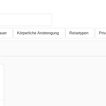
auer
Körperliche Anstrengung
Reisetypen
Pri
)