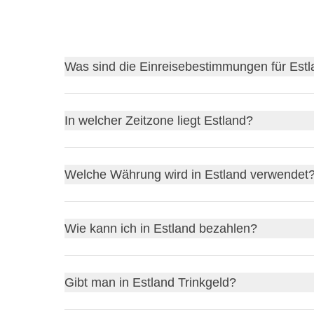
Was sind die Einreisebestimmungen für Est
Finde
dieEinreisebestimmungen für Estland
her
In welcher Zeitzone liegt Estland?
Bevor du abreist, wirf am besten auch einen Blick 
bürokratischen Details zu Hause bleiben!
Estland liegt in der
Osteuropäischen Zeitzone (
Welche Währung wird in Estland verwendet
Deutsche Staatsbürger:
Reisehinweise auf
mittags ist, ist es in Estland 13 Uhr. Während de
Schweizerische Staatsbürger:
Reisehinweis
Österreichische Staatsbürger:
Reisehinwei
In Estland wird der
Euro (EUR)
als Währung verwe
Wie kann ich in Estland bezahlen?
Das erleichtert dir das Bezahlen vor Ort erhebli
kannst problemlos mit deiner deutschen Bankkart
In Estland kannst du bequem mit
Kredit- und Deb
Gibt man in Estland Trinkgeld?
meisten Geschäfte, Restaurants und Taxis
Karten