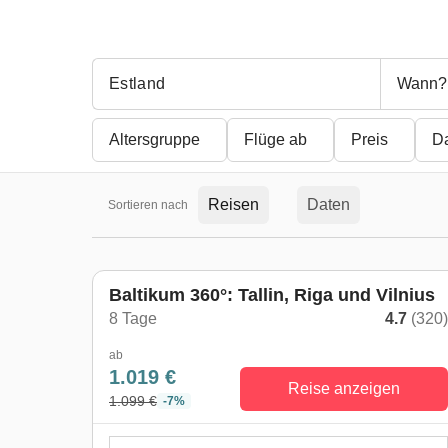
Wann?
Altersgruppe
Flüge ab
Preis
D
Reisen
Daten
Sortieren nach
Baltikum 360°: Tallin, Riga und Vilnius
8 Tage
4.7
(320
ab
1.019 €
Reise anzeigen
1.099 €
-7%