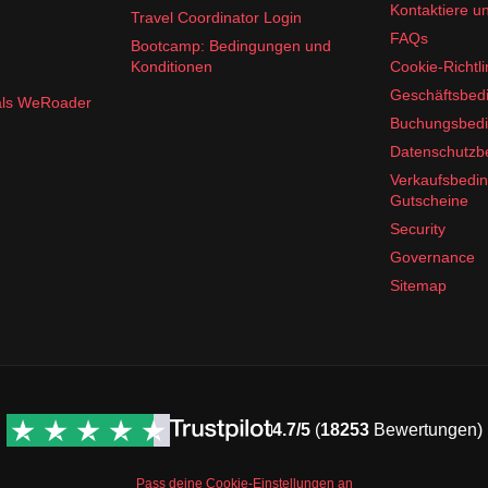
Kontaktiere u
Travel Coordinator Login
FAQs
Bootcamp: Bedingungen und
Konditionen
Cookie-Richtli
Geschäftsbed
 als WeRoader
Buchungsbed
Datenschutz
und Antihistaminika
Verkaufsbedi
d kannst deine Zeit in
Estland
genießen.
Gutscheine
Security
Governance
Sitemap
4.7/5
(
18253
Bewertungen)
Pass deine Cookie-Einstellungen an