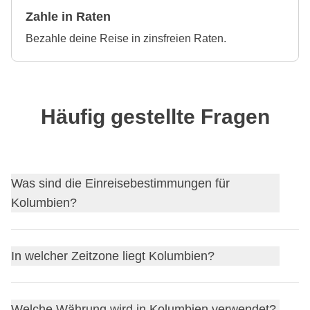
Zahle in Raten
Bezahle deine Reise in zinsfreien Raten.
Häufig gestellte Fragen
Was sind die Einreisebestimmungen für
Kolumbien?
Finde
dieEinreisebestimmungen für Kolumbien
heraus
In welcher Zeitzone liegt Kolumbien?
und beantrage, falls nötig, dein Visum über unseren
Partner Sherpa.
Kolumbien liegt in der Zeitzone
Colombia Time (COT)
,
Bevor du abreist, wirf am besten auch einen Blick auf die
Welche Währung wird in Kolumbien verwendet?