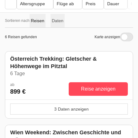
Altersgruppe
Flüge ab
Preis
Dauer
Kör
Reisen
Daten
Sortieren nach
6 Reisen gefunden
Karte anzeigen
Österreich Trekking: Gletscher &
Höhenwege im Pitztal
6 Tage
ab
Reise anzeigen
899 €
3 Daten anzeigen
Wien Weekend: Zwischen Geschichte und