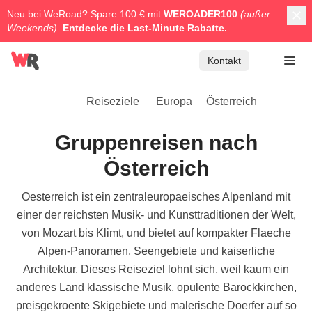
Neu bei WeRoad? Spare 100 € mit
WEROADER100
(außer
Weekends).
Entdecke die
Last-Minute Rabatte.
Kontakt
Reiseziele
Europa
Österreich
Gruppenreisen nach
Österreich
Oesterreich ist ein zentraleuropaeisches Alpenland mit
einer der reichsten Musik- und Kunsttraditionen der Welt,
von Mozart bis Klimt, und bietet auf kompakter Flaeche
Alpen-Panoramen, Seengebiete und kaiserliche
Architektur. Dieses Reiseziel lohnt sich, weil kaum ein
anderes Land klassische Musik, opulente Barockkirchen,
preisgekroente Skigebiete und malerische Doerfer auf so