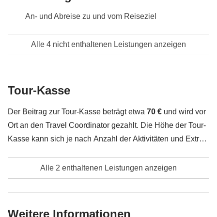
Streiks usw.), vom veröffentlichten Zeitplan abweichen.
Nicht inbegriffen:
Mahlzeiten und Getränke, Flughafentransfers
An- und Abreise zu und vom Reiseziel
Verpflegung, wenn nicht ausdrücklich angegeben
Alle 4 nicht enthaltenen Leistungen anzeigen
Alle Souvenirs, die du in deinem Rucksack
unterbringen kannst :)
Tour-Kasse
Alles, was nicht unter „Was ist inbegriffen“ erwähnt
wird
Der Beitrag zur Tour-Kasse beträgt etwa
70
€
und wird vor
Ort an den Travel Coordinator gezahlt. Die Höhe der Tour-
Kasse kann sich je nach Anzahl der Aktivitäten und Extras,
welche die Gruppe unternimmt, ändern. Das restliche Geld
Öffentliche Verkehrsmittel
wird den Teilnehmern am Ende der Reise zurückerstattet.
Alle 2 enthaltenen Leistungen anzeigen
Und keine Sorge, unsere Travel Coordinator versuchen
Alle zusätzlichen Aktivitäten, auf die sich die
immer zu verhandeln!
einzelnen Mitglieder der Gruppe einigen, sowie der
Weitere Informationen
Anteil des Travel Coordinators. Aktivitäten, die über