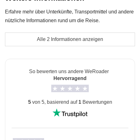
die Tour-Kasse bezahlt werden: Sie werden von
Erfahre mehr über Unterkünfte, Transportmittel und andere
lokalen Drittanbietern durchgeführt, deren
nützliche Informationen rund um die Reise.
Bedingungen gelten; WeRoad greift nicht in die
Verwaltung ein und übernimmt keine Verantwortung
Unterkunft
Alle 2 Informationen anzeigen
Doppel- oder Mehrbettzimmer
Informationen zum privaten Zimmer
Alle Details anzeigen
So bewerten uns andere WeRoader
Hervorragend
5
von 5, basierend auf
1
Bewertungen