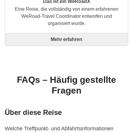
Das ist ein WeRoadX
Eine Reise, die vollständig von einem erfahrenen
WeRoad-Travel Coordinator entworfen und
organisiert wurde.
Mehr erfahren
Dies ist eine Reise, die vollständig von einem
erfahrenen WeRoad-Travel Coordinator entworfen
und organisiert wurde. Der Coordinator kümmert sich
um die gesamte Reise: von der Erstellung der
Reiseroute bis zur Auswahl der Unterkünfte und
Erlebnisse vor Ort. Über WeRoad kannst du die
FAQs – Häufig gestellte
Reise buchen und in deinem persönlichen Bereich
Fragen
verwalten, wie jede andere WeRoad-Reise auch.
Über diese Reise
Welche Treffpunkt- und Abfahrtsinformationen