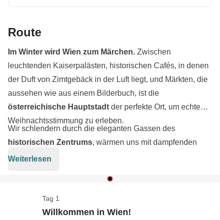
Route
Im Winter wird Wien zum Märchen.
Zwischen
leuchtenden Kaiserpalästen, historischen Cafés, in denen
der Duft von Zimtgebäck in der Luft liegt, und Märkten, die
aussehen wie aus einem Bilderbuch, ist die
österreichische
Hauptstadt
der perfekte Ort, um echte
Weihnachtsstimmung zu erleben.
Wir schlendern durch die eleganten Gassen des
historischen
Zentrums
, wärmen uns mit dampfenden
Tassen Glüh
w
ein auf und verlieren uns zwischen Ständen
Weiterlesen
voller Schmuck, lokalem Handwerk und winterlicher Düfte.
Auch Kultur kommt nicht zu kurz – wir besuchen ikonische
Orte wie
Schloss
Schönbrunn
, das
Belvedere
und den
Tag 1
Dazwischen bleibt genug Zeit für leichte, unvergessliche
Stephansdom
.
Willkommen in Wien!
Momente: Gespräche, gemeinsames Lachen und natürlich