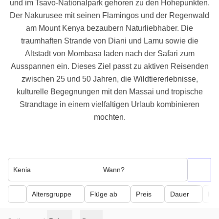
und im Tsavo-Nationalpark gehoren zu den Hohepunkten.
Der Nakurusee mit seinen Flamingos und der Regenwald
am Mount Kenya bezaubern Naturliebhaber. Die
traumhaften Strande von Diani und Lamu sowie die
Altstadt von Mombasa laden nach der Safari zum
Ausspannen ein. Dieses Ziel passt zu aktiven Reisenden
zwischen 25 und 50 Jahren, die Wildtiererlebnisse,
kulturelle Begegnungen mit den Massai und tropische
Strandtage in einem vielfaltigen Urlaub kombinieren
mochten.
Kenia
Wann?
Altersgruppe
Flüge ab
Preis
Dauer
Kör