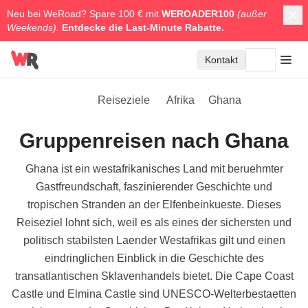
Neu bei WeRoad? Spare 100 € mit
WEROADER100
(außer
Weekends).
Entdecke die
Last-Minute Rabatte.
Kontakt
Reiseziele
Afrika
Ghana
Gruppenreisen nach Ghana
Ghana ist ein westafrikanisches Land mit beruehmter
Gastfreundschaft, faszinierender Geschichte und
tropischen Stranden an der Elfenbeinkueste. Dieses
Reiseziel lohnt sich, weil es als eines der sichersten und
politisch stabilsten Laender Westafrikas gilt und einen
eindringlichen Einblick in die Geschichte des
transatlantischen Sklavenhandels bietet. Die Cape Coast
Castle und Elmina Castle sind UNESCO-Welterbestaetten