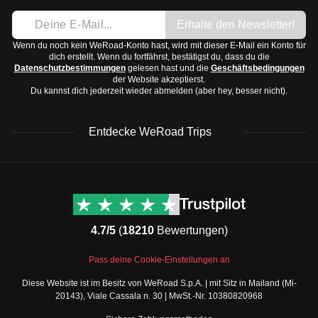
Sonnenschutzmittel
Erhalte den Newsletter!
Kopfschmerztabletten, Mittel gegen
Wenn du noch kein WeRoad-Konto hast, wird mit dieser E-Mail ein Konto für
dich erstellt. Wenn du fortfährst, bestätigst du, dass du die
Magenbeschwerden, Pflaster
Datenschutzbestimmungen
gelesen hast und die
Geschäftsbedingungen
Mit diesen Dingen bist du bestens für deinen Aufenthalt in
der Website akzeptierst.
Du kannst dich jederzeit wieder abmelden (aber hey, besser nicht).
Deutschland gerüstet.
Entdecke WeRoad Trips
WeRoad Rezensionen
Nützliche Informationen
& Support
Trustpilot Bewertungen
Kontaktiere uns
Feefo Bewertungen
4.7/5
(
18210
Bewertungen)
FAQs
Cookie-Richtlinie
WeRoad Social Media
Pass deine Cookie-Einstellungen an
Geschäftsbedingungen
Instagram
Diese Website ist im Besitz von WeRoad S.p.A. | mit Sitz in Mailand (Mi-
Buchungsbedingungen
Facebook Gruppe
20143), Viale Cassala n. 30 | MwSt.-Nr. 10380820968
Datenschutzbestimmungen
Twitter