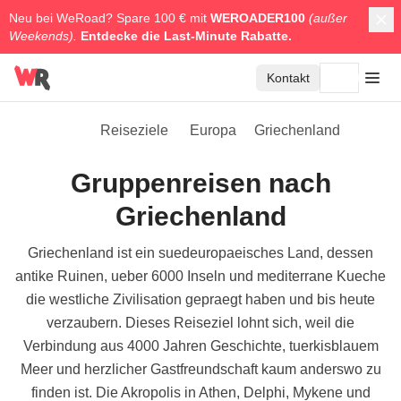
Neu bei WeRoad? Spare 100 € mit
WEROADER100
(außer
Weekends).
Entdecke die
Last-Minute Rabatte.
Kontakt
Reiseziele
Europa
Griechenland
Gruppenreisen nach
Griechenland
Griechenland ist ein suedeuropaeisches Land, dessen
antike Ruinen, ueber 6000 Inseln und mediterrane Kueche
die westliche Zivilisation gepraegt haben und bis heute
verzaubern. Dieses Reiseziel lohnt sich, weil die
Verbindung aus 4000 Jahren Geschichte, tuerkisblauem
Meer und herzlicher Gastfreundschaft kaum anderswo zu
finden ist. Die Akropolis in Athen, Delphi, Mykene und