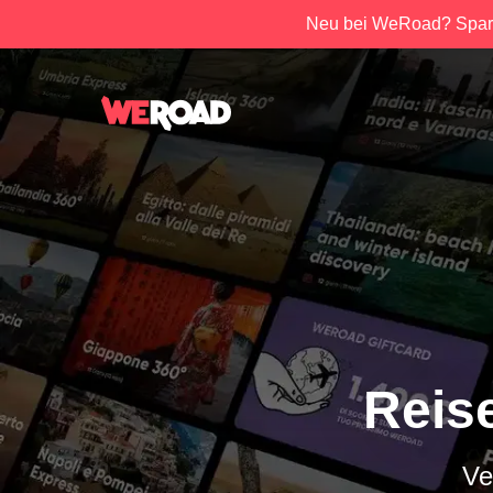
Neu bei WeRoad? Spar
Reis
Ve