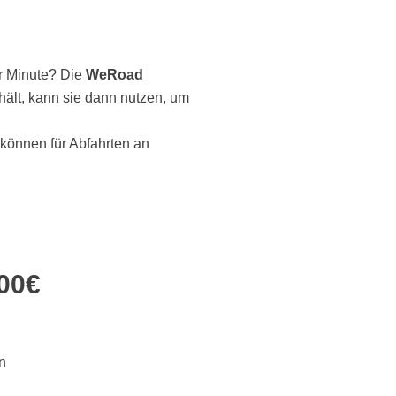
ter Minute? Die
WeRoad
hält, kann sie dann nutzen, um
 können für Abfahrten an
00€
en