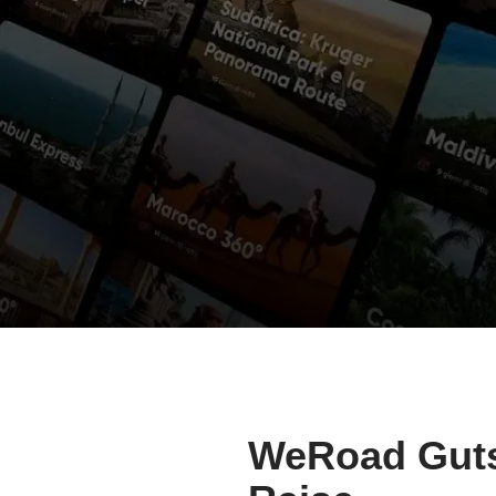
WeRoad Gutsc