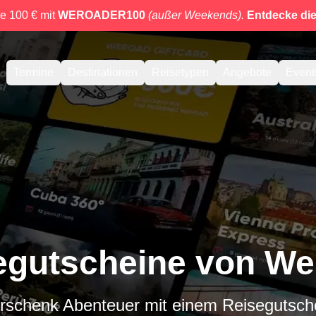
e 100 € mit
WEROADER100
(außer Weekends).
Entdecke di
Termine
Destinationen
Reisetypen
Angebote
Event
egutscheine von W
rschenk Abenteuer mit einem Reisegutsch