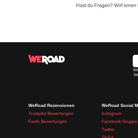
Hast du Fragen? Wirf einen 
Wen
We
WeRoad Rezensionen
WeRoad Social M
Trustpilot Bewertungen
Instagram
Feefo Bewertungen
Facebook Gruppe
Twitter
TikTok