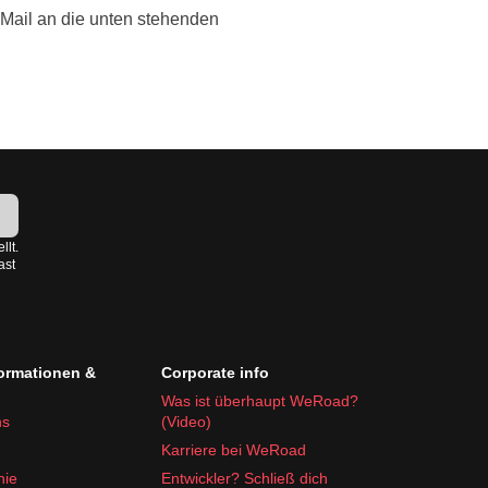
Mail an die unten stehenden
!
llt.
ast
formationen &
Corporate info
Was ist überhaupt WeRoad?
ns
(Video)
Karriere bei WeRoad
nie
Entwickler? Schließ dich