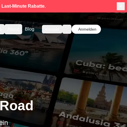
e
Last-Minute Rabatte.
s
About
Blog
Kontakt
Anmelden
eRoad
ein