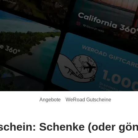
Angebote
WeRoad Gutscheine
hein: Schenke (oder gönn