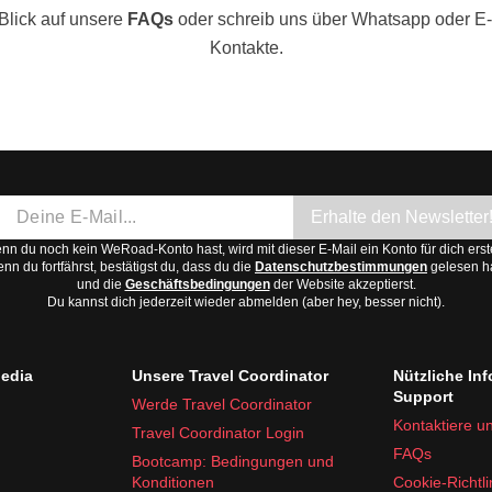
Blick auf unsere
FAQs
oder schreib uns über Whatsapp oder E-
Kontakte.
Erhalte den Newsletter
n du noch kein WeRoad-Konto hast, wird mit dieser E-Mail ein Konto für dich erste
nn du fortfährst, bestätigst du, dass du die
Datenschutzbestimmungen
gelesen h
und die
Geschäftsbedingungen
der Website akzeptierst.
Du kannst dich jederzeit wieder abmelden (aber hey, besser nicht).
edia
Unsere Travel Coordinator
Nützliche In
Support
Werde Travel Coordinator
Kontaktiere u
Travel Coordinator Login
FAQs
Bootcamp: Bedingungen und
Konditionen
Cookie-Richtli