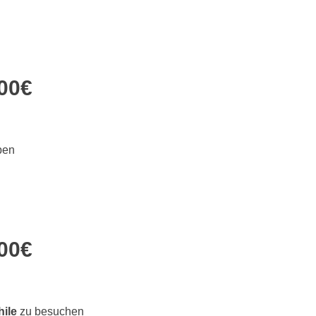
00€
ben
00€
hile
zu besuchen