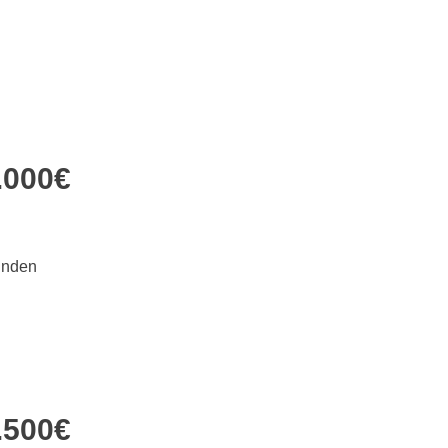
.000€
unden
.500€