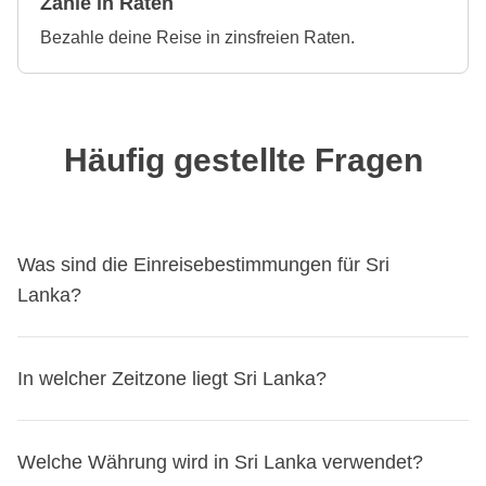
Zahle in Raten
Bezahle deine Reise in zinsfreien Raten.
Häufig gestellte Fragen
Was sind die Einreisebestimmungen für Sri
Lanka?
Finde
dieEinreisebestimmungen für Sri Lanka
heraus
In welcher Zeitzone liegt Sri Lanka?
und beantrage, falls nötig, dein Visum über unseren
Partner Sherpa.
Sri Lanka
liegt in der Zeitzone
Sri Lanka Standard Time
Bevor du abreist, wirf am besten auch einen Blick auf die
Welche Währung wird in Sri Lanka verwendet?
(SLST)
, die
5 Stunden und 30 Minuten
vor der