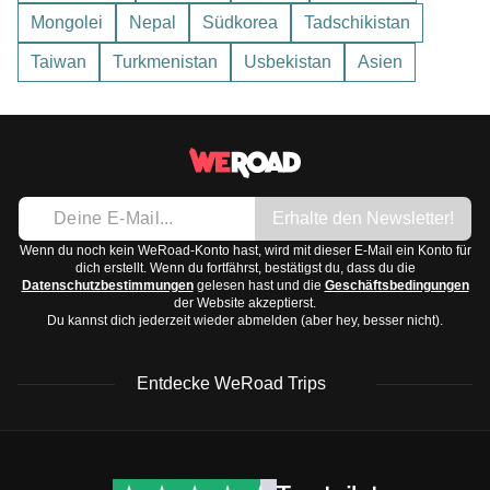
von Mai bis September.
Badebekleidung
Mongolei
Nepal
Südkorea
Tadschikistan
Nordostküste:
Beste Reisezeit ist von Mai bis
Regenjacke oder Poncho
Taiwan
September. Der Nordostmonsun bringt Regen von
Turkmenistan
Usbekistan
Asien
2. Schuhe:
Oktober bis Januar.
Bequeme Wanderschuhe oder Sandalen
Zentrales Hochland:
Kühleres Klima, ideal von
Flip-Flops für den Strand
Januar bis April zu besuchen, da es trockener ist.
3. Accessoires und Technologie:
Insgesamt sind die Temperaturen das ganze Jahr über
Sonnenbrille und Sonnenhut
relativ konstant und tropisch.
Erhalte den Newsletter!
Kamera oder Smartphone
Wenn du noch kein WeRoad-Konto hast, wird mit dieser E-Mail ein Konto für
dich erstellt. Wenn du fortfährst, bestätigst du, dass du die
Reiseadapter für Steckdosen Typ D und G
Datenschutzbestimmungen
gelesen hast und die
Geschäftsbedingungen
der Website akzeptierst.
Powerbank
Du kannst dich jederzeit wieder abmelden (aber hey, besser nicht).
4. Toilettenartikel und Medikamente:
Sonnencreme mit
hohem Schutzfaktor
Entdecke WeRoad Trips
Insektenschutzmittel
Persönliche Hygieneartikel
WeRoad Rezensionen
Nützliche Informationen
Reiseapotheke mit Schmerzmitteln, Durchfalltabletten
& Support