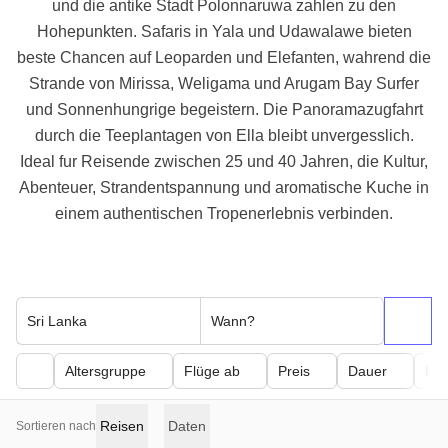
und die antike Stadt Polonnaruwa zahlen zu den
Hohepunkten. Safaris in Yala und Udawalawe bieten
beste Chancen auf Leoparden und Elefanten, wahrend die
Strande von Mirissa, Weligama und Arugam Bay Surfer
und Sonnenhungrige begeistern. Die Panoramazugfahrt
durch die Teeplantagen von Ella bleibt unvergesslich.
Ideal fur Reisende zwischen 25 und 40 Jahren, die Kultur,
Abenteuer, Strandentspannung und aromatische Kuche in
einem authentischen Tropenerlebnis verbinden.
Sri Lanka
Wann?
Altersgruppe
Flüge ab
Preis
Dauer
Kör
Reisen
Daten
Sortieren nach