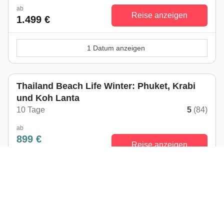
ab
Reise anzeigen
1.499 €
1 Datum anzeigen
Top Seller
Thailand Beach Life Winter: Phuket, Krabi
und Koh Lanta
10 Tage
5
(84)
ab
899 €
Reise anzeigen
999 €
-10%
3 Daten anzeigen
Australien: Roadtrip durch Queensland und