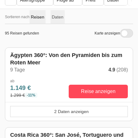
Altersgruppe
Flüge ab
Preis
Dauer
Kör
Reisen
Daten
Sortieren nach
95 Reisen gefunden
Karte anzeigen
Ägypten 360°: Von den Pyramiden bis zum
Roten Meer
9 Tage
4.9
(208)
ab
1.149 €
Reise anzeigen
1.299 €
-11%
2 Daten anzeigen
Costa Rica 360°: San José, Tortuguero und