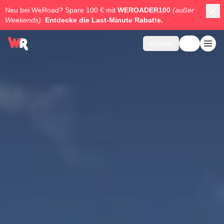
Neu bei WeRoad? Spare 100 € mit
WEROADER100
(außer
Weekends).
Entdecke die
Last-Minute Rabatte.
Kontakt