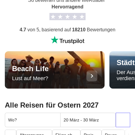
So bewerten uns andere WeRoader
Hervorragend
4.7
von 5, basierend auf
18210
Bewertungen
Städt
Beach Life
Der Aus
Lust auf Meer?
verdien
Alle Reisen für Ostern 2027
Wo?
20 März - 30 März