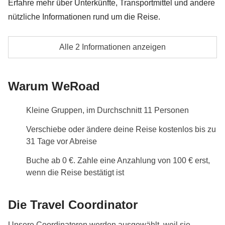
Anteil des Travel Coordinators. Aktivitäten, die über
Erfahre mehr über Unterkünfte, Transportmittel und andere
die Tour-Kasse bezahlt werden: Sie werden von
nützliche Informationen rund um die Reise.
lokalen Drittanbietern durchgeführt, deren
Doppel- oder Mehrbettzimmer im Hotel mit eigenem
Bedingungen gelten; WeRoad greift nicht in die
Alle 2 Informationen anzeigen
Bad
Verwaltung ein und übernimmt keine Verantwortung
Informationen zum privaten Zimmer
Alle zusätzlichen Aktivitäten, auf die sich die
Warum WeRoad
Alle Details anzeigen
einzelnen Mitglieder der Gruppe einigen
Kleine Gruppen, im Durchschnitt 11 Personen
Verschiebe oder ändere deine Reise kostenlos bis zu
31 Tage vor Abreise
Buche ab 0 €. Zahle eine Anzahlung von 100 € erst,
wenn die Reise bestätigt ist
Die Travel Coordinator
Unsere Coordinatoren werden ausgewählt, weil sie