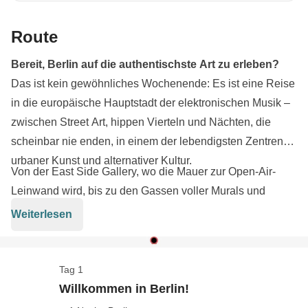
Route
Bereit, Berlin auf die authentischste Art zu erleben?
Das ist kein gewöhnliches Wochenende: Es ist eine Reise
in die europäische Hauptstadt der elektronischen Musik –
zwischen Street Art, hippen Vierteln und Nächten, die
scheinbar nie enden, in einem der lebendigsten Zentren
urbaner Kunst und alternativer Kultur.
Von der East Side Gallery, wo die Mauer zur Open-Air-
Leinwand wird, bis zu den Gassen voller Murals und
versteckter Ecken in Kreuzberg und Friedrichshain
Weiterlesen
tauchen wir in das kreativste und unkonventionellste Berlin
ein. Zwischen Flohmärkten, unabhängigen Cafés,
Vintage-Läden und Underground-Spots erzählt jedes
Tag 1
Hier ist Musik nicht nur Hintergrund – sie ist das Herz der
Viertel eine Geschichte von Freiheit, Ausdruck und
Willkommen in Berlin!
Stadt. Mach dich bereit zu tanzen, zu entdecken und ein
kulturellen Einflüssen. Wir erleben Berlin in seiner reinsten