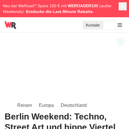
Neu bei WeRoad? Spare 100 € mit
WEROADER100
(außer
Weekends).
Entdecke die
Last-Minute Rabatte.
Kontakt
Reisen
Europa
Deutschland
Berlin Weekend: Techno,
Street Art und hippe Viertel