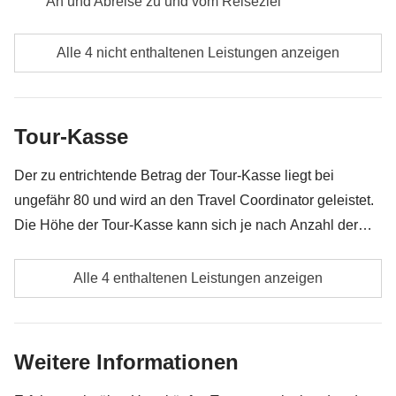
An und Abreise zu und vom Reiseziel
Verpflegung, wenn nicht ausdrücklich angegeben
Alle 4 nicht enthaltenen Leistungen anzeigen
Alle Souvenirs, die du in deinem Rucksack
unterbringen kannst
Tour-Kasse
Alles, was nicht unter „Was ist inbegriffen“ erwähnt
wird
Der zu entrichtende Betrag der Tour-Kasse liegt bei
ungefähr 80 und wird an den Travel Coordinator geleistet.
Die Höhe der Tour-Kasse kann sich je nach Anzahl der
Aktivitäten und Extras, welche die Gruppe unternimmt,
Öffentliche Verkehrsmittel,
ändern. Das restliche Geld wird den Teilnehmern am Ende
Alle 4 enthaltenen Leistungen anzeigen
der Reise zurückerstattet. Und keine Sorge, unsere Travel
weitere Eintritte
Coordinator versuchen immer zu verhandeln!
Alle zusätzlichen Aktivitäten, auf die sich die
Weitere Informationen
einzelnen Mitglieder der Gruppe einigen, sowie der