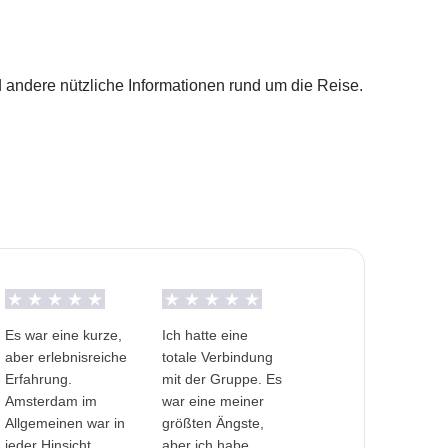
mer vereinbaren zu unternehmen, und der
d andere nützliche Informationen rund um die Reise.
Privatzimmer-Option ist für diese Reise nicht
keit
Es war eine kurze,
Ich hatte eine
aber erlebnisreiche
totale Verbindung
Erfahrung.
mit der Gruppe. Es
Amsterdam im
war eine meiner
Allgemeinen war in
größten Ängste,
jeder Hinsicht
aber ich habe