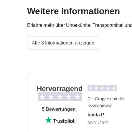
Weitere Informationen
Tour-Kasse des Coordinators
Alle Aktivitäten und Extras, die die Teilneh
Erfahre mehr über Unterkünfte, Transportmittel un
entsprechende Anteil des Coordinators
Unterkünfte
Alle 3 Informationen anzeigen
Mehrbettzimmer im Hotel oder Apartment. Die 
verfügbar.
Einzel- oder Doppelbetten, je nach Verfügbar
Informationen zum privaten Zimmer
Hervorragend
Alle Details anzeigen
Die Gruppe und die
Koordinatorin
5 Bewertungen
Iraida P.
02/01/2026