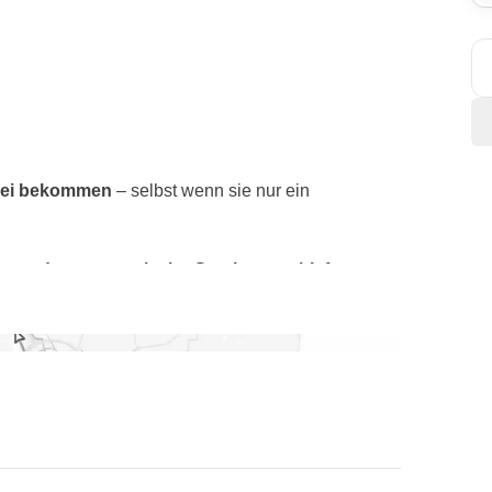
frei bekommen
– selbst wenn sie nur ein
msterdam
:
romantische Grachten
,
schiefe
leichzeitig
elegant und rebellisch
ist.
gang
an, essen gemeinsam in einem
alternativen
chließend ins
lebendige Nachtleben
ein –
inen Windmühlen, Käsemanufakturen und
rück in der Stadt besuchen wir das
Van-Gogh-