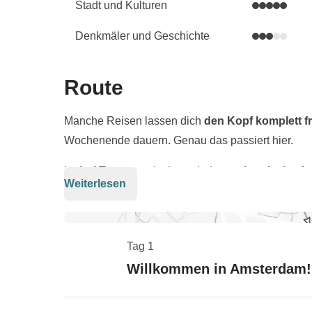
Stadt und Kulturen
Denkmäler und Geschichte
Route
Manche Reisen lassen dich
den Kopf komplett 
Wochenende dauern. Genau das passiert hier.
In
drei Tagen
entdecken wir das
authentische A
Weiterlesen
Häuser
, der Duft von
Tulpen
und eine Stadt, die g
Freitag
kommen wir pünktlich zum
Sonnenunter
Container-Lokal mit Flussblick
und tauchen ans
Tag 1
inklusive Stopp am
kleinsten Haus der Welt
.
Willkommen in Amsterdam!
Am Samstag geht es nach
Zaanse Schans
mit se
Holzschuhen – das
ursprünglichste Holland
. Zu