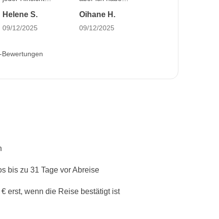
großartig, in
wundervolle Leute
Helene S.
Oihane H.
wenigen Tagen
getroffen.
09/12/2025
09/12/2025
sieht man alles,
Amsterdam ist
und das hat diese
fabelhaft, die
Reise interessant
Gebäude, die
e-Bewertungen
gemacht.
Kanäle, das
Essen... sowohl
tagsüber als auch
nachts.
n
s bis zu 31 Tage vor Abreise
 erst, wenn die Reise bestätigt ist