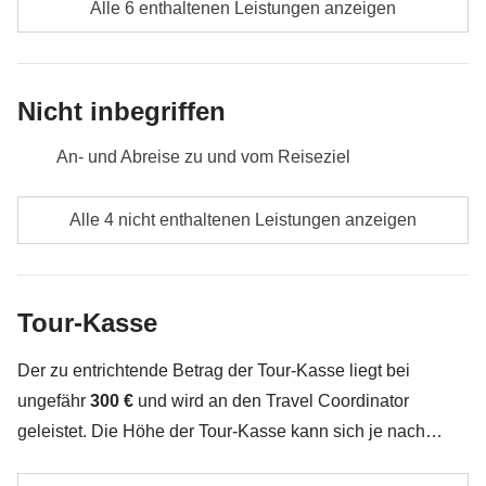
Alle 6 enthaltenen Leistungen anzeigen
gemütlich ausklingen – mit Stadtblick, Pazifikbrise
und einem Hauch Fernweh im Herzen.
Nicht inbegriffen
Inklusive
: Mietautos, Nationalpark-Eintritt
Tour-Kasse
: zusätzliche Aktivitäten
An- und Abreise zu und vom Reiseziel
Nicht enthalten
: Mahlzeiten und Getränke
Verpflegung, wenn nicht ausdrücklich angegeben
Alle 4 nicht enthaltenen Leistungen anzeigen
Alle Souvenirs, die du in deinem Rucksack
unterbringen kannst
Tour-Kasse
Alles, was nicht unter „Was ist inbegriffen“ erwähnt
wird
Der zu entrichtende Betrag der Tour-Kasse liegt bei
ungefähr
300 €
und wird an den Travel Coordinator
geleistet. Die Höhe der Tour-Kasse kann sich je nach
Anzahl der Aktivitäten und Extras, welche die Gruppe