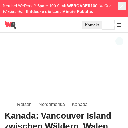
Neu bei WeRoad? Spare 100 € mit
WEROADER100
(außer
Weekends).
Entdecke die
Last-Minute Rabatte.
Kontakt
Reisen
Nordamerika
Kanada
Kanada: Vancouver Island
zwischen Wäldern, Walen