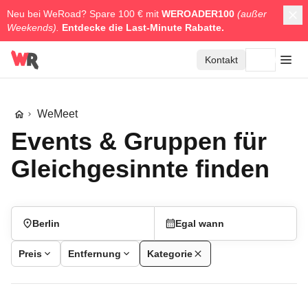
Neu bei WeRoad? Spare 100 € mit
WEROADER100
(außer
Weekends).
Entdecke die
Last-Minute Rabatte.
Kontakt
WeMeet
Events & Gruppen für
Gleichgesinnte finden
Berlin
Egal wann
Preis
Entfernung
Kategorie