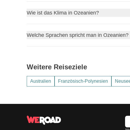
Aufgrund der enormen Entfernungen sind
Inlands
Wie ist das Klima in Ozeanien?
Tempo zu erkunden.
Um die Pazifikinseln zu erreichen, sind eigene in
Das Klima reicht von
tropisch
im Norden Australie
Welche Sprachen spricht man in Ozeanien?
Vergleich zur Nordhalbkugel umgekehrt sind.
Englisch
ist die Hauptsprache in Australien und
Auf den Pazifikinseln werden zahlreiche lokale 
Weitere Reiseziele
Französisch verwendet.
Australien
Französisch-Polynesien
Neuse