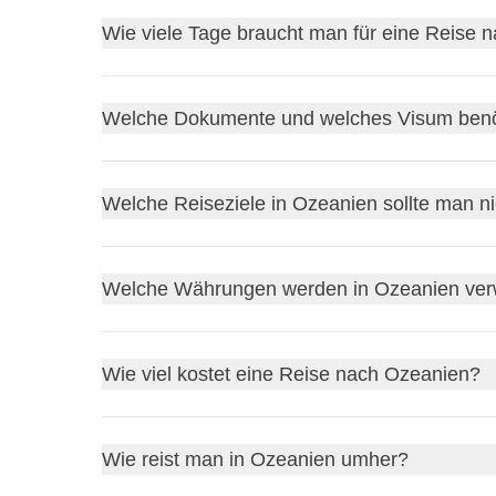
September bis November
und
März bis Mai
biet
Wie viele Tage braucht man für eine Reise 
Dezember bis Februar
ist der Südsommer, ideal f
12-15 Tage
reichen für Neuseeland allein oder die
Welche Dokumente und welches Visum benöt
aufgrund der enormen Entfernungen mindestens
3
Für
Australien
müssen viele Nationalitäten vor de
Welche Reiseziele in Ozeanien sollte man n
beide werden innerhalb von Minuten erteilt.
Zusätzlich ist ein gültiger
Reisepass
erforderlich.
Zu den beliebtesten Zielen zählen:
Welche Währungen werden in Ozeanien ve
Sydney
und das
Great Barrier Reef
in Austra
die
Fjorde
und Nationalparks Neuseelands
Australien
verwendet den
australischen Dollar 
Wie viel kostet eine Reise nach Ozeanien?
die tropischen Inseln
Fidschi
,
Bora Bora
un
Viele Pazifikinseln haben eigene Währungen, wo
Das Budget ist im Allgemeinen mittel bis hoch: R
Wie reist man in Ozeanien umher?
Neuseeland, während Resorts auf Pazifikinseln no