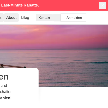
e
Last-Minute Rabatte.
s
About
Blog
Kontakt
Anmelden
en
 und
chaften.
anien
!