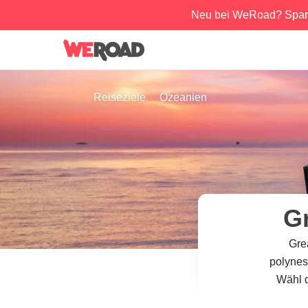
Neu bei WeRoad? Spar
Reiseziele
Ozeanien
G
Gre
polyne
Wähl d