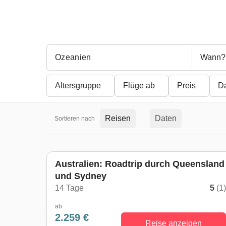
Wann?
Altersgruppe
Flüge ab
Preis
D
Reisen
Daten
Sortieren nach
Australien: Roadtrip durch Queensland
und Sydney
14 Tage
5
(1
ab
2.259 €
Reise anzeigen