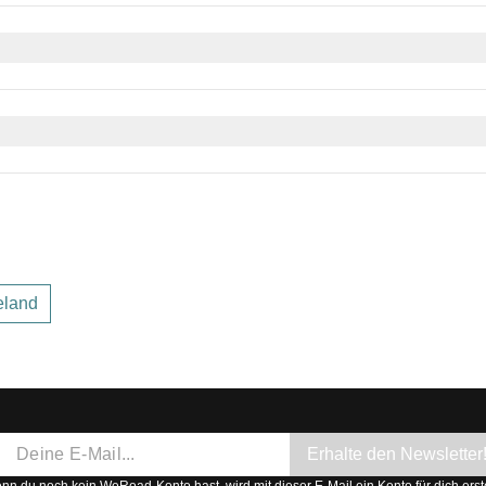
flüge
in Australien oft unerlässlich, während ein
Miet- oder C
ternationale Flüge notwendig.
ns und auf den Pazifikinseln bis
gemäßigt
in Neuseeland und i
 Neuseeland, wo auch Aborigine-Sprachen und Maori weiterleben
Sprachen gesprochen, und in ehemaligen französischen Kolonie
eland
Erhalte den Newsletter