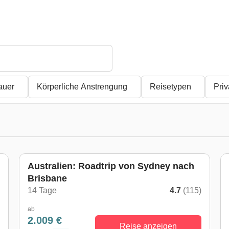
auer
Körperliche Anstrengung
Reisetypen
Pri
Australien: Roadtrip von Sydney nach
Brisbane
)
14 Tage
4.7
(115)
ab
2.009 €
Reise anzeigen