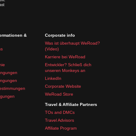
llt.
ast
formationen &
Corporate info
Was ist überhaupt WeRoad?
ns
(Video)
Karriere bei WeRoad
nie
Entwickler? Schließ dich
unseren Monkeys an
ingungen
LinkedIn
ingungen
Corporate Website
bestimmungen
WeRoad Store
ngungen
Travel & Affiliate Partners
TOs and DMCs
Travel Advisors
Affiliate Program