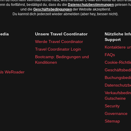
n du noch kein WeRoad-Konto hast, wird mit dieser E-Mail ein Konto für dich erste
nn du fortfährst, bestätigst du, dass du die
Datenschutzbestimmungen
gelesen h
und die
Geschäftsbedingungen
der Website akzeptierst.
Du kannst dich jederzeit wieder abmelden (aber hey, besser nicht).
edia
Unsere Travel Coordinator
Nützliche In
Support
Werde Travel Coordinator
Kontaktiere u
Travel Coordinator Login
FAQs
Bootcamp: Bedingungen und
Konditionen
Cookie-Richtli
Geschäftsbed
 als WeRoader
Buchungsbed
Datenschutz
Verkaufsbedi
Gutscheine
Security
Governance
Sitemap