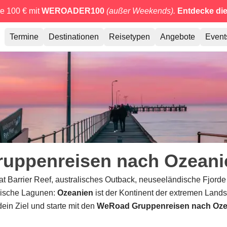
e 100 € mit
WEROADER100
(außer Weekends).
Entdecke di
Termine
Destinationen
Reisetypen
Angebote
Event
ruppenreisen nach Ozeani
at Barrier Reef, australisches Outback, neuseeländische Fjorde
sische Lagunen:
Ozeanien
ist der Kontinent der extremen Lands
ein Ziel und starte mit den
WeRoad Gruppenreisen nach Oze