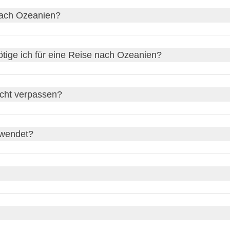
en milde Temperaturen in Australien und Neuseeland.
nach Ozeanien?
ür Pazifikinseln wie Fidschi, aber auch die Regenzeit im tropis
 wichtigsten Küsten Australiens; um Australien, Neuseeland und
ige ich für eine Reise nach Ozeanien?
-4 Wochen
einplanen.
r Abreise online die
eVisitor-
oder
ETA-Genehmigung
beantra
icht verpassen?
rwendet?
lien
(AUD)
und
Neuseeland
den
neuseeländischen Dollar (NZD)
.
d
Vanuatu
für Strand- und Erholungsliebhaber
bei der
US-Dollar
in manchen touristischen Zielen ebenfalls akze
echnen Sie mit
100-170 Euro
pro Person und Tag für Unterkunft,
ch teurer sein können.