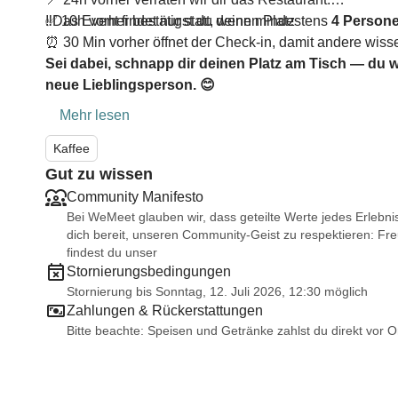
✅ 10h vorher bestätigst du deinen Platz
‼️Das Event findet nur statt, wenn mindestens
4 Persone
⏰ 30 Min vorher öffnet der Check-in, damit andere wisse
Sei dabei, schnapp dir deinen Platz am Tisch — du weiß
neue Lieblingsperson. 😊
Mehr lesen
Kaffee
Gut zu wissen
Community Manifesto
Bei WeMeet glauben wir, dass geteilte Werte jedes Erlebni
dich bereit, unseren Community-Geist zu respektieren: Fre
findest du unser
Stornierungsbedingungen
Stornierung bis Sonntag, 12. Juli 2026, 12:30 möglich
Zahlungen & Rückerstattungen
Bitte beachte: Speisen und Getränke zahlst du direkt vor Or