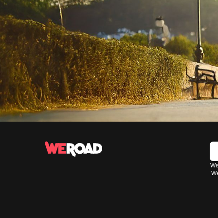
Wen
We