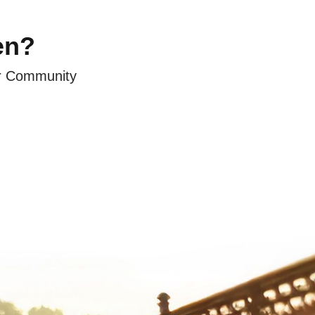
en?
er Community