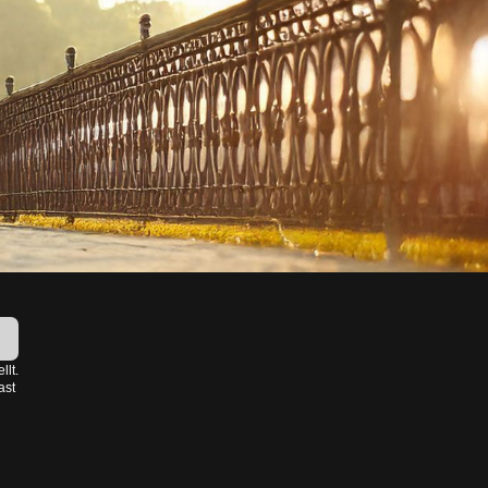
!
llt.
ast