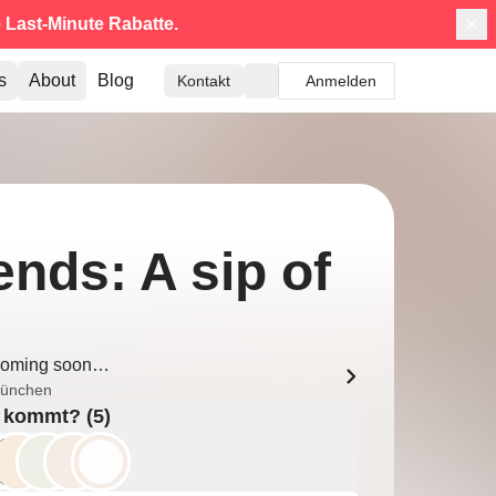
e
Last-Minute Rabatte.
s
About
Blog
Kontakt
Anmelden
nds: A sip of
oming soon…
ünchen
 kommt? (5)