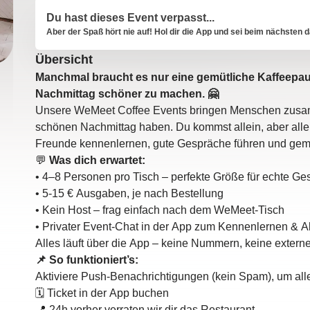
Du hast dieses Event verpasst...
Aber der Spaß hört nie auf! Hol dir die App und sei beim nächsten d
Übersicht
Manchmal braucht es nur eine gemütliche Kaffeepa
Nachmittag schöner zu machen. 🤗
Unsere WeMeet Coffee Events bringen Menschen zusam
schönen Nachmittag haben. Du kommst allein, aber alle
Freunde kennenlernen, gute Gespräche führen und gem
💬
Was dich erwartet:
• 4–8 Personen pro Tisch – perfekte Größe für echte G
• 5-15 € Ausgaben, je nach Bestellung
• Kein Host – frag einfach nach dem WeMeet-Tisch
• Privater Event-Chat in der App zum Kennenlernen & 
Alles läuft über die App – keine Nummern, keine exter
📌 So funktioniert’s:
Aktiviere Push-Benachrichtigungen (kein Spam), um alle 
🗓️ Ticket in der App buchen
📍 24h vorher verraten wir dir das Restaurant.