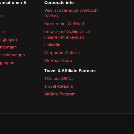
formationen &
Corporate info
Was ist überhaupt WeRoad?
ns
(Video)
Karriere bei WeRoad
nie
Entwickler? Schließ dich
unseren Monkeys an
ingungen
LinkedIn
ingungen
Corporate Website
bestimmungen
WeRoad Store
ngungen
Travel & Affiliate Partners
TOs and DMCs
Travel Advisors
Affiliate Program