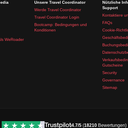
edia
Unsere Travel Coordinator
Nützliche In
Support
Werde Travel Coordinator
Kontaktiere u
Travel Coordinator Login
FAQs
Bootcamp: Bedingungen und
Konditionen
Cookie-Richtli
Geschäftsbed
 als WeRoader
Buchungsbed
Datenschutz
Verkaufsbedi
Gutscheine
Security
Governance
Sitemap
4.7/5
(
18210
Bewertungen)