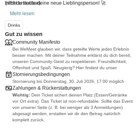
(nicht erstattbar).
triffst du heute deine neue Lieblingsperson! 🚀
Mehr lesen
Drinks
Gut zu wissen
Community Manifesto
Bei WeMeet glauben wir, dass geteilte Werte jedes Erlebnis
besser machen. Mit deiner Teilnahme erklärst du dich bereit,
unseren Community-Geist zu respektieren: Freundlichkeit,
Offenheit und Spaß. Neugierig? Hier findest du unser
Stornierungsbedingungen
Stornierung bis Donnerstag, 30. Juli 2026, 17:00 möglich
Zahlungen & Rückerstattungen
Wichtig:
Dein Ticket sichert deinen Platz (Essen/Getränke
vor Ort extra). Das Ticket ist non-refundable. Sollte das Event
von unserer Seite (z. B. bei weniger als 3 Anmeldungen)
abgesagt werden, erstatten wir dir den Betrag natürlich
komplett zurück.