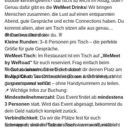
Bubble kennengelernt? Gar nicht so leicht im Alltag, oder?
Genau dafür gibt es die
WeMeet Drinks
! Wir bringen
Menschen zusammen, die Lust auf einen entspannten
Abend, gute Gespräche und echte Connections haben. Du
kommst allein, aber am Tisch sitzen alle aus genau
demselben Grund wie du. 🥂
💬 Das erwartet dich:
Kleine Runden:
3–6 Personen pro Tisch – die perfekte
Größe für gute Gespräche.
WeMeet-Tisch:
Im Restaurant ist ein Tisch auf
„WeMeet
by WeRoad“
für euch reserviert. Frag einfach beim
Personal danach und setz dich dazu!
💡
Gut zu wissen:
Dein Ticket sichert dir deinen Platz am
In-App Chat:
Tisch. Was du vor Ort bestellst (Essen & Getränke), zahlst
Tauscht euch vorab aus und findet euch
ganz entspannt vor Ort – ohne Handynummern zu teilen.
du ganz normal selbst.
📌 Wichtige Infos zur Buchung:
Mindestteilnehmerzahl:
Das Event findet ab
mindestens
3 Personen
statt. Wird das Event abgesagt, bekommst du
dein Geld natürlich komplett zurück.
Verbindlichkeit:
Da wir die Plätze fest für euch
reservieren, sind die Tickets ansonsten non-refundable
Schnapp dir deinen Platz am Tisch – wer weiß, vielleicht