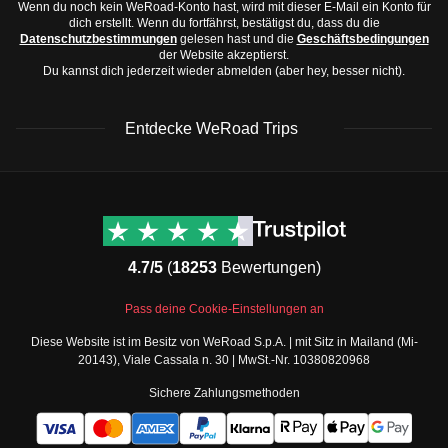
Wenn du noch kein WeRoad-Konto hast, wird mit dieser E-Mail ein Konto für
dich erstellt. Wenn du fortfährst, bestätigst du, dass du die
Datenschutzbestimmungen
gelesen hast und die
Geschäftsbedingungen
der Website akzeptierst.
Du kannst dich jederzeit wieder abmelden (aber hey, besser nicht).
Entdecke WeRoad Trips
WeRoad Rezensionen
Nützliche Informationen
& Support
Trustpilot Bewertungen
Kontaktiere uns
Feefo Bewertungen
4.7/5
(
18253
Bewertungen)
FAQs
Cookie-Richtlinie
WeRoad Social Media
Pass deine Cookie-Einstellungen an
Geschäftsbedingungen
Instagram
Diese Website ist im Besitz von WeRoad S.p.A. | mit Sitz in Mailand (Mi-
Buchungsbedingungen
Facebook Gruppe
20143), Viale Cassala n. 30 | MwSt.-Nr. 10380820968
Datenschutzbestimmungen
Twitter
Sichere Zahlungsmethoden
Verkaufsbedingungen
TikTok
Gutscheine
Teile deine Fotos als
Security