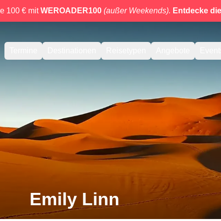
e 100 € mit
WEROADER100
(außer Weekends).
Entdecke di
Termine
Destinationen
Reisetypen
Angebote
Event
Emily Linn