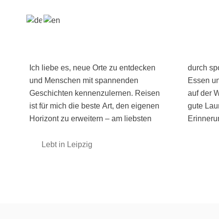
Ich liebe es, neue Orte zu entdecken
durch spontane Abenteuer, gutes
und Menschen mit spannenden
Essen und lange Gespräche irgendwo
Geschichten kennenzulernen. Reisen
auf der Welt. 🌎 Immer dabei: Neugier,
ist für mich die beste Art, den eigenen
gute Laune und die Lust, neue
Horizont zu erweitern – am liebsten
Erinneru
Lebt in Leipzig