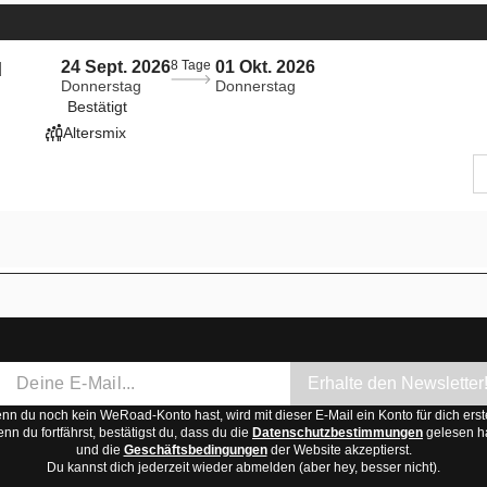
24 Sept. 2026
8 Tage
01 Okt. 2026
d
Donnerstag
Donnerstag
Bestätigt
Altersmix
Erhalte den Newsletter
n du noch kein WeRoad-Konto hast, wird mit dieser E-Mail ein Konto für dich erste
nn du fortfährst, bestätigst du, dass du die
Datenschutzbestimmungen
gelesen h
und die
Geschäftsbedingungen
der Website akzeptierst.
Du kannst dich jederzeit wieder abmelden (aber hey, besser nicht).