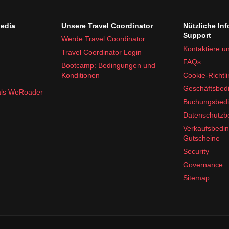
edia
Unsere Travel Coordinator
Nützliche In
Support
Werde Travel Coordinator
Kontaktiere u
Travel Coordinator Login
FAQs
Bootcamp: Bedingungen und
Konditionen
Cookie-Richtli
Geschäftsbed
 als WeRoader
Buchungsbed
Datenschutz
Verkaufsbedi
Gutscheine
Security
Governance
Sitemap