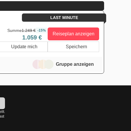
LAST MINUTE
Summe
1.249 €
-15%
Reiseplan anzeigen
1.059 €
Update mich
Speichern
Gruppe anzeigen
!
llt.
ast