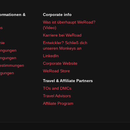
formationen &
Corporate info
Was ist überhaupt WeRoad?
ns
(Video)
Karriere bei WeRoad
nie
Entwickler? Schließ dich
unseren Monkeys an
ingungen
LinkedIn
ingungen
Corporate Website
bestimmungen
WeRoad Store
ngungen
Travel & Affiliate Partners
TOs and DMCs
Travel Advisors
Affiliate Program