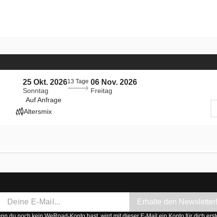
25 Okt. 2026
13 Tage
06 Nov. 2026
Sonntag
Freitag
Auf Anfrage
Altersmix
Erhalte den Newsletter
n du noch kein WeRoad-Konto hast, wird mit dieser E-Mail ein Konto für dich erste