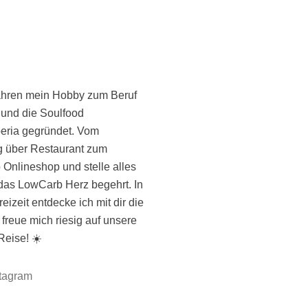
Reise! ☀️
stagram