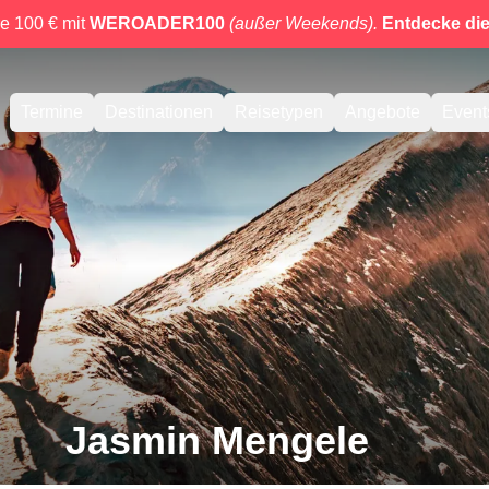
e 100 € mit
WEROADER100
(außer Weekends).
Entdecke di
Termine
Destinationen
Reisetypen
Angebote
Event
Jasmin Mengele