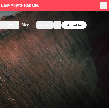
e
Last-Minute Rabatte.
s
About
Blog
Kontakt
Anmelden