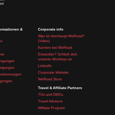
ast
formationen &
Corporate info
Was ist überhaupt WeRoad?
ns
(Video)
Karriere bei WeRoad
nie
Entwickler? Schließ dich
unseren Monkeys an
ingungen
LinkedIn
ingungen
Corporate Website
bestimmungen
WeRoad Store
ngungen
Travel & Affiliate Partners
TOs and DMCs
Travel Advisors
Affiliate Program