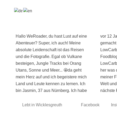
Hallo WeRoader, du hast Lust auf eine
vor 12 Jahren mein Hobby zum Beruf
Abenteuer? Super, ich auch! Meine
gemacht und die Soulfood
absolute Leidenschaft ist das Reisen
LowCarberia gegründet. Vom
und die Fotografie. Egal ob Vulkane
Foodblog über Restaurant zum
besteigen, Jungle Tracks bei Orang
LowCarb Onlineshop und stelle alles
Utans, Sonne und Meer... 🤩da geht
her was das LowCarb Herz begehrt. In
mein Herz auf und ich begeistere mich
meiner Freizeit entdecke ich mit dir die
Land und Leute kennen zu lernen. Ich
Welt und freue mich riesig auf unsere
bin Jasmin, 37 aus Nürnberg. Ich habe
nächste 
Lebt in Wicklesgreuth
Facebook
In