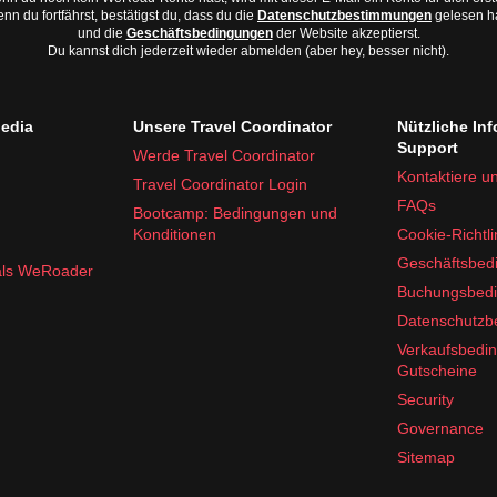
nn du fortfährst, bestätigst du, dass du die
Datenschutzbestimmungen
gelesen h
und die
Geschäftsbedingungen
der Website akzeptierst.
Du kannst dich jederzeit wieder abmelden (aber hey, besser nicht).
edia
Unsere Travel Coordinator
Nützliche In
Support
Werde Travel Coordinator
Kontaktiere u
Travel Coordinator Login
FAQs
Bootcamp: Bedingungen und
Konditionen
Cookie-Richtli
Geschäftsbed
 als WeRoader
Buchungsbed
Datenschutz
Verkaufsbedi
Gutscheine
Security
Governance
Sitemap