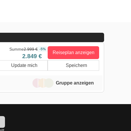
Summe
2.999 €
-5%
Reiseplan anzeigen
2.849 €
Update mich
Speichern
Gruppe anzeigen
!
llt.