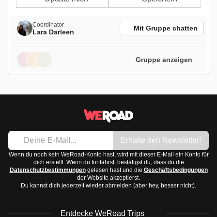
Coordinator
Mit Gruppe chatten
Lara Darleen
Gruppe anzeigen
Erhalte den Newsletter!
Wenn du noch kein WeRoad-Konto hast, wird mit dieser E-Mail ein Konto für
dich erstellt. Wenn du fortfährst, bestätigst du, dass du die
Datenschutzbestimmungen
gelesen hast und die
Geschäftsbedingungen
der Website akzeptierst.
Du kannst dich jederzeit wieder abmelden (aber hey, besser nicht).
Entdecke WeRoad Trips