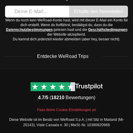
Erhalte den Newsletter!
Wenn du noch kein WeRoad-Konto hast, wird mit dieser E-Mail ein Konto für
dich erstellt. Wenn du fortfährst, bestätigst du, dass du die
Datenschutzbestimmungen
gelesen hast und die
Geschäftsbedingungen
der Website akzeptierst.
Du kannst dich jederzeit wieder abmelden (aber hey, besser nicht).
Entdecke WeRoad Trips
WeRoad Rezensionen
Nützliche Informationen
& Support
Trustpilot Bewertungen
Kontaktiere uns
Feefo Bewertungen
4.7/5
(
18210
Bewertungen)
FAQs
Cookie-Richtlinie
WeRoad Social Media
Pass deine Cookie-Einstellungen an
Geschäftsbedingungen
Instagram
Diese Website ist im Besitz von WeRoad S.p.A. | mit Sitz in Mailand (Mi-
Buchungsbedingungen
Facebook Gruppe
20143), Viale Cassala n. 30 | MwSt.-Nr. 10380820968
Datenschutzbestimmungen
Twitter