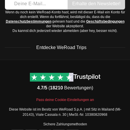
Erhalte den Newsletter!
Wenn du noch kein WeRoad-Konto hast, wird mit dieser E-Mail ein Konto für
dich erstellt. Wenn du fortfährst, bestätigst du, dass du die
Datenschutzbestimmungen
gelesen hast und die
Geschäftsbedingungen
der Website akzeptierst.
Du kannst dich jederzeit wieder abmelden (aber hey, besser nicht).
Entdecke WeRoad Trips
WeRoad Rezensionen
Nützliche Informationen
& Support
Trustpilot Bewertungen
Kontaktiere uns
Feefo Bewertungen
4.7/5
(
18210
Bewertungen)
FAQs
Cookie-Richtlinie
WeRoad Social Media
Pass deine Cookie-Einstellungen an
Geschäftsbedingungen
Instagram
Diese Website ist im Besitz von WeRoad S.p.A. | mit Sitz in Mailand (Mi-
Buchungsbedingungen
Facebook Gruppe
20143), Viale Cassala n. 30 | MwSt.-Nr. 10380820968
Datenschutzbestimmungen
Twitter
Sichere Zahlungsmethoden
Verkaufsbedingungen
TikTok