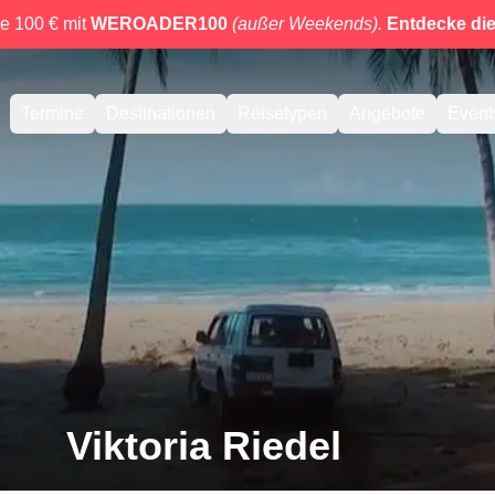
e 100 € mit
WEROADER100
(außer Weekends).
Entdecke di
Termine
Destinationen
Reisetypen
Angebote
Event
Viktoria Riedel