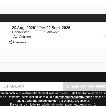
20 Aug. 2026
14 Tage
02 Sept. 2026
Donnerstag
Mittwoch
Auf Anfrage
Altersmix
Erhalte den Newsletter
n du noch kein WeRoad-Konto hast, wird mit dieser E-Mail ein Konto für dich erste
nn du fortfährst, bestätigst du, dass du die
Datenschutzbestimmungen
gelesen h
und die
Geschäftsbedingungen
der Website akzeptierst.
Du kannst dich jederzeit wieder abmelden (aber hey, besser nicht).