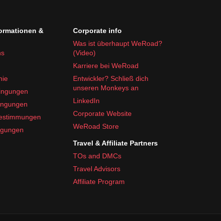
formationen &
Corporate info
Was ist überhaupt WeRoad?
ns
(Video)
Karriere bei WeRoad
nie
Entwickler? Schließ dich
unseren Monkeys an
ingungen
LinkedIn
ingungen
Corporate Website
bestimmungen
WeRoad Store
ngungen
Travel & Affiliate Partners
TOs and DMCs
Travel Advisors
Affiliate Program