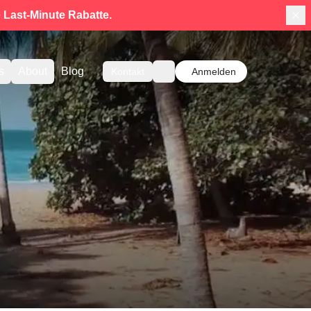
e
Last-Minute Rabatte.
s
About
Blog
Kontakt
Anmelden