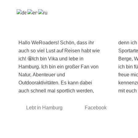
Hallo WeRoaders! Schön, dass ihr
denn ich probiere gerne neue
auch so viel Lust auf Reisen habt wie
Sportarten auf Reisen aus. Ob nun
ich! 🤩Ich bin Vika und lebe in
Berge, Wasser oder lebhafte Städte -
Hamburg. Ich bin ein großer Fan von
ich bin für alles zu begeistern. Ich
Natur, Abenteuer und
freue mich schon riesig darauf euch
Outdooraktivitäten. Es kann dabei
kennenzulernen und neue Abenteuer
auch schnell mal sportlich werden,
mit euch
Lebt in Hamburg
Facebook