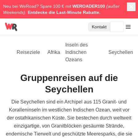
Neu bei WeRoad? Spare 100 € mit
WEROADER100
(außer
Weekends).
Entdecke die
Last-Minute Rabatte.
Kontakt
Inseln des
Reiseziele
Afrika
Indischen
Seychellen
Ozeans
Gruppenreisen auf die
Seychellen
Die Seychellen sind ein Archipel aus 115 Granit- und
Koralleninseln im westlichen Indischen Ozean, weit vor
der ostafrikanischen Küste. Sie bestechen durch weltweit
einzigartige, von Granitblöcken gesäumte Strände,
endemische Tierwelt und geschützte Meeresparks, die sie