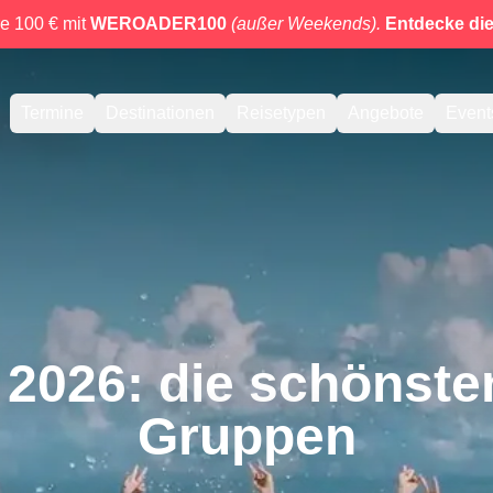
e 100 € mit
WEROADER100
(außer Weekends).
Entdecke di
Termine
Destinationen
Reisetypen
Angebote
Event
026: die schönsten
Gruppen