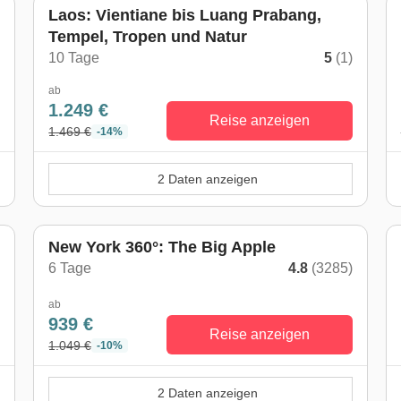
Laos: Vientiane bis Luang Prabang,
Tempel, Tropen und Natur
)
10 Tage
5
(1)
ab
1.249 €
Reise anzeigen
1.469 €
-14%
2 Daten anzeigen
New York 360°: The Big Apple
6 Tage
4.8
(3285)
)
ab
939 €
Reise anzeigen
1.049 €
-10%
2 Daten anzeigen