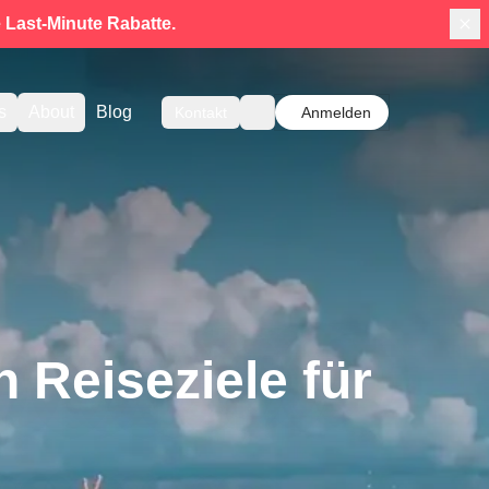
e
Last-Minute Rabatte.
s
About
Blog
Kontakt
Anmelden
 Reiseziele für