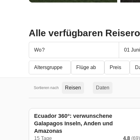
Alle verfügbaren Reiser
01 Juni
Altersgruppe
Flüge ab
Preis
D
Reisen
Daten
Sortieren nach
Ecuador 360°: verwunschene
Galapagos Inseln, Anden und
Amazonas
15 Tage
4.8
(69