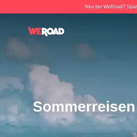
Neu bei WeRoad? Spar
Sommerreisen 2