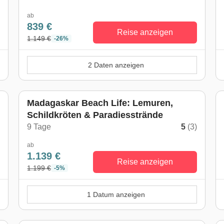
ab
839 €
Reise anzeigen
1.149 €
-26%
2 Daten anzeigen
Madagaskar Beach Life: Lemuren,
Schildkröten & Paradiesstrände
9 Tage
5
(3)
ab
1.139 €
Reise anzeigen
1.199 €
-5%
1 Datum anzeigen