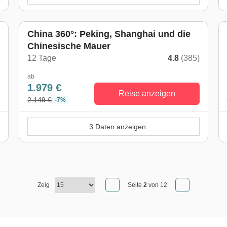
China 360°: Peking, Shanghai und die
Chinesische Mauer
)
12 Tage
4.8
(385)
ab
1.979 €
Reise anzeigen
2.149 €
-7%
3 Daten anzeigen
Zeig
Seite
2
von 12