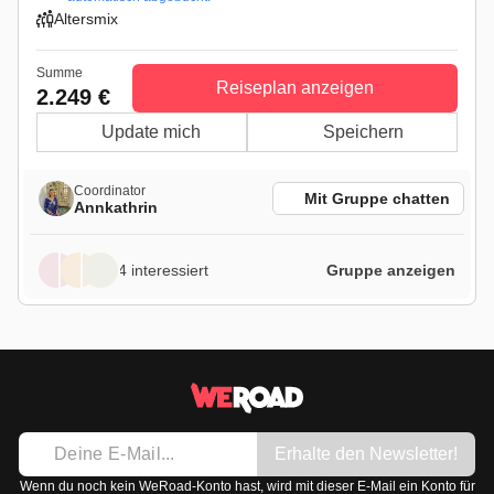
Altersmix
Summe
Reiseplan anzeigen
2.249 €
Update mich
Speichern
Coordinator
Mit Gruppe chatten
Annkathrin
4 interessiert
Gruppe anzeigen
Erhalte den Newsletter!
Wenn du noch kein WeRoad-Konto hast, wird mit dieser E-Mail ein Konto für