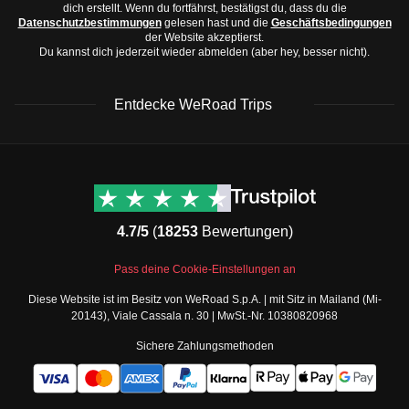
dich erstellt. Wenn du fortfährst, bestätigst du, dass du die
Datenschutzbestimmungen
gelesen hast und die
Geschäftsbedingungen
der Website akzeptierst.
Du kannst dich jederzeit wieder abmelden (aber hey, besser nicht).
Entdecke WeRoad Trips
WeRoad Rezensionen
Nützliche Informationen
& Support
Trustpilot Bewertungen
Kontaktiere uns
Feefo Bewertungen
4.7/5
(
18253
Bewertungen)
FAQs
Cookie-Richtlinie
WeRoad Social Media
Pass deine Cookie-Einstellungen an
Geschäftsbedingungen
Instagram
Diese Website ist im Besitz von WeRoad S.p.A. | mit Sitz in Mailand (Mi-
Buchungsbedingungen
Facebook Gruppe
20143), Viale Cassala n. 30 | MwSt.-Nr. 10380820968
Datenschutzbestimmungen
Twitter
Sichere Zahlungsmethoden
Verkaufsbedingungen
TikTok
Gutscheine
Teile deine Fotos als
Security
WeRoader