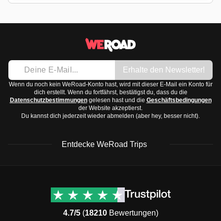
Erhalte den Newsletter!
Wenn du noch kein WeRoad-Konto hast, wird mit dieser E-Mail ein Konto für
dich erstellt. Wenn du fortfährst, bestätigst du, dass du die
Datenschutzbestimmungen
gelesen hast und die
Geschäftsbedingungen
der Website akzeptierst.
Du kannst dich jederzeit wieder abmelden (aber hey, besser nicht).
Entdecke WeRoad Trips
WeRoad Rezensionen
Nützliche Informationen
& Support
Trustpilot Bewertungen
Kontaktiere uns
Feefo Bewertungen
4.7/5
(
18210
Bewertungen)
FAQs