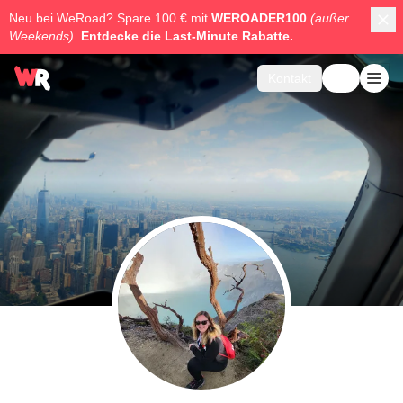
Neu bei WeRoad? Spare 100 € mit
WEROADER100
(außer
Weekends).
Entdecke die
Last-Minute Rabatte.
Kontakt