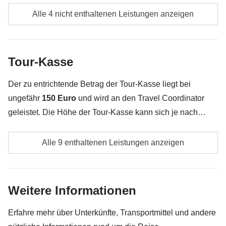
Verpflegung, wenn nicht anders angegeben
Alle 4 nicht enthaltenen Leistungen anzeigen
Alle Souvenirs, die du in deinem Rucksack
unterbringen kannst :)
Tour-Kasse
Alles, was nicht unter „Was ist inbegriffen“ erwähnt
wird
Der zu entrichtende Betrag der Tour-Kasse liegt bei
ungefähr
150 Euro
und wird an den Travel Coordinator
geleistet. Die Höhe der Tour-Kasse kann sich je nach
Anzahl der Aktivitäten und Extras, welche die Gruppe
Lokale Transporte
unternimmt, ändern. Das restliche Geld wird den
Alle 9 enthaltenen Leistungen anzeigen
Teilnehmern am Ende der Reise zurückerstattet. Und
Eintrittskarten für den Kamakura-Tempel am 2. Tag
keine Sorge, unsere Travel Coordinator versuchen immer
zu verhandeln!
Eintrittskarte für den Ginkaku-ji-Tempel am 3. Tag
Weitere Informationen
Eintrittskarten für die Tempel Fushimi Inari, Kyomizu
Erfahre mehr über Unterkünfte, Transportmittel und andere
und Dera, Teezeremonie am 4. Tag