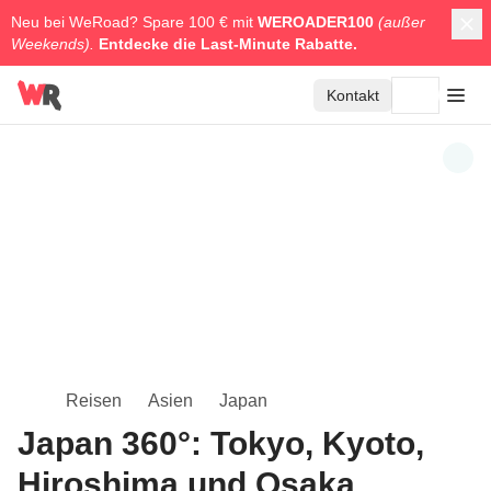
Neu bei WeRoad? Spare 100 € mit
WEROADER100
(außer
Weekends).
Entdecke die
Last-Minute Rabatte.
Kontakt
Reisen
Asien
Japan
Japan 360°: Tokyo, Kyoto,
Hiroshima und Osaka