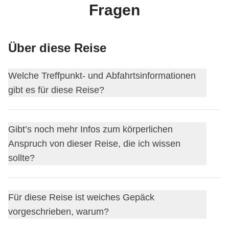
Fragen
Über diese Reise
Welche Treffpunkt- und Abfahrtsinformationen
gibt es für diese Reise?
Diese Reise beginnt in
Tokio
. Am ersten Tag treffen wir
Gibt’s noch mehr Infos zum körperlichen
uns um
18:00
.
Anspruch von dieser Reise, die ich wissen
Der Coordinator fügt dich etwa 15 Tage vor der Abreise zur
sollte?
WhatsApp-Gruppe deiner Reise hinzu.
So kannst du deine Mitreisenden kennenlernen, mehr
Wir werden jeden Tag viel laufen, um die Städte zu
Informationen zum Treffpunkt am ersten Tag erhalten und
Für diese Reise ist weiches Gepäck
erkunden.
eventuelle Fragen vor der Abreise stellen.
vorgeschrieben, warum?
Diese Reise endet in
Tokio
. Am letzten Tag bist du frei,