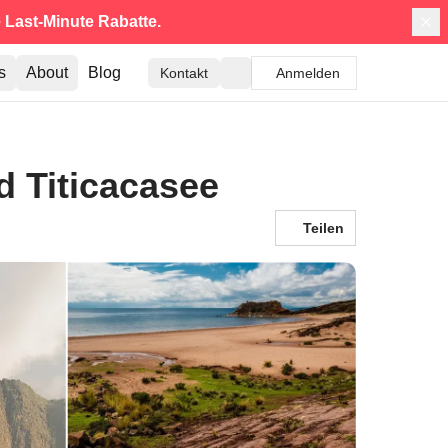
e
Last-Minute Rabatte.
s
About
Blog
Kontakt
Anmelden
 Titicacasee
Teilen