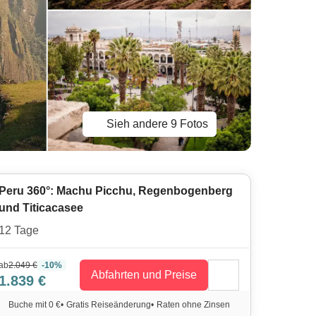
Sieh andere 9 Fotos
Peru 360°: Machu Picchu, Regenbogenberg
und Titicacasee
12 Tage
ab
2.049 €
-10%
Abfahrten und Preise
1.839 €
Buche mit 0 €
•
Gratis Reiseänderung
•
Raten ohne Zinsen