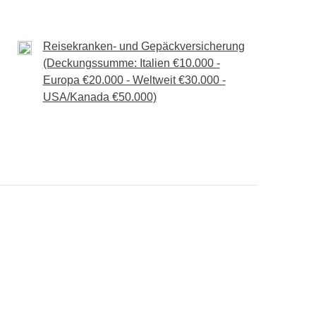
und Zug nach Aguas Calientes
Reisekranken- und Gepäckversicherung
er, Führung durchs Heilige Tal mit lokalem Guide
(Deckungssumme: Italien €10.000 -
Europa €20.000 - Weltweit €30.000 -
USA/Kanada €50.000)
eben