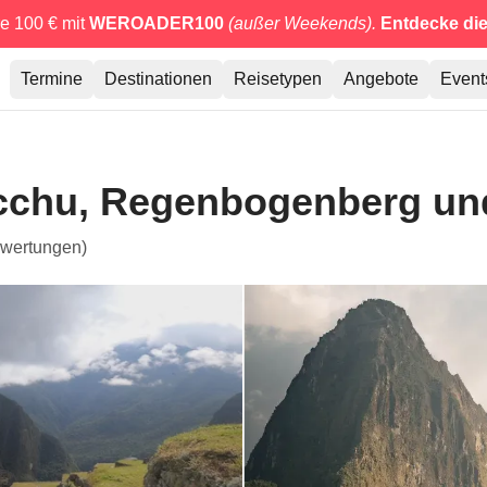
e 100 € mit
WEROADER100
(außer Weekends).
Entdecke di
Termine
Destinationen
Reisetypen
Angebote
Event
cchu, Regenbogenberg und
wertungen)