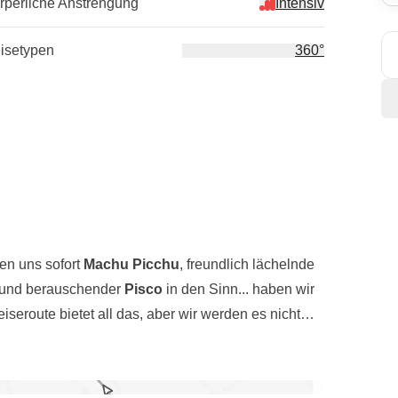
rperliche Anstrengung
Intensiv
isetypen
360°
en uns sofort
Machu Picchu
, freundlich lächelnde
und berauschender
Pisco
in den Sinn... haben wir
iseroute bietet all das, aber wir werden es nicht
eses unglaubliche südamerikanische Land werden
nd nach Chivay, wo wir die majestätischen
re Peru mit seinen
Inkastädten
,
Canyons
und
eln fliegen, und dann weiter zum Titicacasee, wo
acasee
mitnehmen.