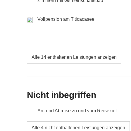
Zimmern mit Gemeinschaftsbad
Picchu mit lokalem Guide
Inklusive:
Übernachtung mit Frühstück, Transport 
Transport
: Insgesamt ca. 5 Stunden unterwegs
Nicht enthalten:
Mahlzeiten und Getränke
Vollpension am Titicacasee
Tour-Kasse:
optionale Aktivitäten und Eintrittsgeld
Transport
: Insgesamt ca. 4 Stunden unterwegs
Alle 14 enthaltenen Leistungen anzeigen
Nicht inbegriffen
An- und Abreise zu und vom Reiseziel
Verpflegung, wenn nicht ausdrücklich angeg
Alle 4 nicht enthaltenen Leistungen anzeigen