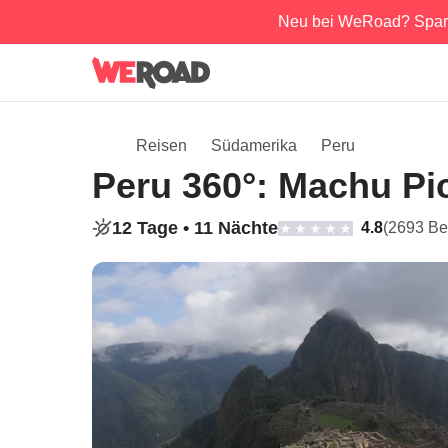
Neu bei WeRoad? Spar
Reisen
Südamerika
Peru
Peru 360°: Machu Pi
12 Tage •
11 Nächte
4.8
(2693 Be