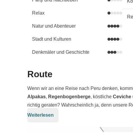
Kö
Relax
Re
Natur und Abenteuer
Stadt und Kulturen
Denkmäler und Geschichte
Route
Wenn wir an eine Reise nach Peru denken, komm
Alpakas
,
Regenbogenberge
, köstliche
Ceviche
richtig geraten? Wahrscheinlich ja, denn unsere Re
dabei belassen: Während unserer Reise durch di
Weiterlesen
Die Reise führt uns von Lima zum Colca Canyon u
wir dich auf eine Entdeckungsreise durch das wah
Kondore bewundern können, die zwischen den Gipf
künstlichen und
schwimmenden Inseln im Titic