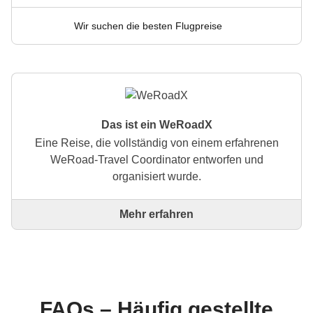
Wir suchen die besten Flugpreise
Das ist ein WeRoadX
Eine Reise, die vollständig von einem erfahrenen
WeRoad-Travel Coordinator entworfen und
organisiert wurde.
Mehr erfahren
Dies ist eine Reise, die vollständig von einem
erfahrenen WeRoad-Travel Coordinator entworfen
und organisiert wurde. Der Coordinator kümmert sich
um die gesamte Reise: von der Erstellung der
Reiseroute bis zur Auswahl der Unterkünfte und
Erlebnisse vor Ort. Über WeRoad kannst du die
FAQs – Häufig gestellte