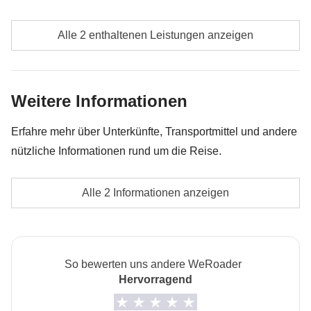
Extras, welche die Gruppe unternimmt, ändern. Das
Alle zusätzlichen Aktivitäten, auf die sich die
restliche Geld wird den Teilnehmern am Ende der Reise
Alle 2 enthaltenen Leistungen anzeigen
einzelnen Mitglieder der Gruppe einigen, sowie der
zurückerstattet. Und keine Sorge, unsere Travel
Anteil des Travel Coordinators. Aktivitäten, die über
Coordinator versuchen immer zu verhandeln!
die Tour-Kasse bezahlt werden: Sie werden von
Weitere Informationen
lokalen Drittanbietern durchgeführt, deren
Bedingungen gelten; WeRoad greift nicht in die
Erfahre mehr über Unterkünfte, Transportmittel und andere
Verwaltung ein und übernimmt keine Verantwortung
nützliche Informationen rund um die Reise.
Anteil der Tour-Kasse des Coordinators
Unterkunft
Alle 2 Informationen anzeigen
Doppel- oder Mehrbettzimmer mit eigenem Bad
Die Privatzimmer-Option ist nicht für alle Termine
verfügbar.
So bewerten uns andere WeRoader
Informationen zum privaten Zimmer
Hervorragend
Alle Details anzeigen