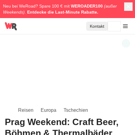
Neu bei WeRoad? Spare 100 € mit
WEROADER100
(außer
Weekends).
Entdecke die
Last-Minute Rabatte.
Kontakt
Reisen
Europa
Tschechien
Prag Weekend: Craft Beer,
Böhmen & Thermalbäder