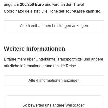
ungefähr
200/250 Euro
und wird an den Travel
Coordinator geleistet. Die Höhe der Tour-Kasse kann sich
je nach Anzahl der Aktivitäten und Extras, welche die
Eventueller lokaler Transport
Gruppe unternimmt, ändern. Das restliche Geld wird den
Alle 5 enthaltenen Leistungen anzeigen
Teilnehmern am Ende der Reise zurückerstattet. Und
Spritkosten
keine Sorge, unsere Travel Coordinator versuchen immer
zu verhandeln!
Rafting-Aktivität
Weitere Informationen
Kurtaxe
Erfahre mehr über Unterkünfte, Transportmittel und andere
nützliche Informationen rund um die Reise.
Alle zusätzlichen Aktivitäten, auf die sich die
einzelnen Mitglieder der Gruppe einigen, sowie der
Herbergen und typische Hotels.
Anteil des Travel Coordinators. Aktivitäten, die über
Alle 4 Informationen anzeigen
Die Privatzimmer-Option ist nicht für alle Touren
die Tour-Kasse bezahlt werden: Sie werden von
verfügbar.
lokalen Drittanbietern durchgeführt, deren
Bedingungen gelten; WeRoad greift nicht in die
Mietwagen
So bewerten uns andere WeRoader
Verwaltung ein und übernimmt keine Verantwortung