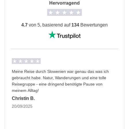
Hervorragend
Roadtrip für Selbstfahrer
Voraussetzung für die Durchführbarkeit: 1/4 der
Teilnehmer sind fähig und bereit zu fahren
4.7
von 5, basierend auf
134
Bewertungen
Informationen zum privaten Zimmer
Alle Details anzeigen
Meine Reise durch Slowenien war genau das was ich
gebraucht habe. Natur, Wanderungen und eine tolle
Reisegruppe - eine dringend benötigte Pause von
meinem Alltag!
Christin B.
20/09/2025