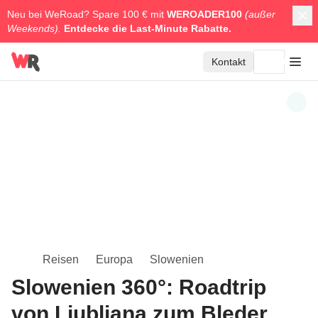
Neu bei WeRoad? Spare 100 € mit
WEROADER100
(außer
Weekends).
Entdecke die
Last-Minute Rabatte.
Kontakt
Reisen
Europa
Slowenien
Slowenien 360°: Roadtrip
von Ljubljana zum Bleder