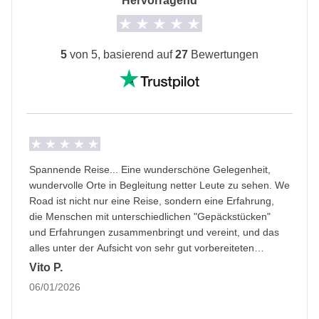
Hervorragend
lokalen Drittanbietern durchgeführt, deren
eventuelle lokale Transporte.
Bedingungen gelten; WeRoad greift nicht in die
Informationen zum privaten Zimmer
Verwaltung ein und übernimmt keine Verantwortung
5
von 5, basierend auf
27
Bewertungen
Alle Details anzeigen
Spannende Reise... Eine wunderschöne Gelegenheit,
wundervolle Orte in Begleitung netter Leute zu sehen. We
Road ist nicht nur eine Reise, sondern eine Erfahrung,
die Menschen mit unterschiedlichen "Gepäckstücken"
und Erfahrungen zusammenbringt und vereint, und das
alles unter der Aufsicht von sehr gut vorbereiteten
Koordinatoren.
Vito P.
06/01/2026