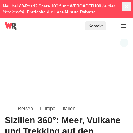
Neu bei WeRoad? Spare 100 € mit
WEROADER100
(außer
Weekends).
Entdecke die
Last-Minute Rabatte.
Kontakt
Reisen
Europa
Italien
Sizilien 360°: Meer, Vulkane
und Trekking auf den