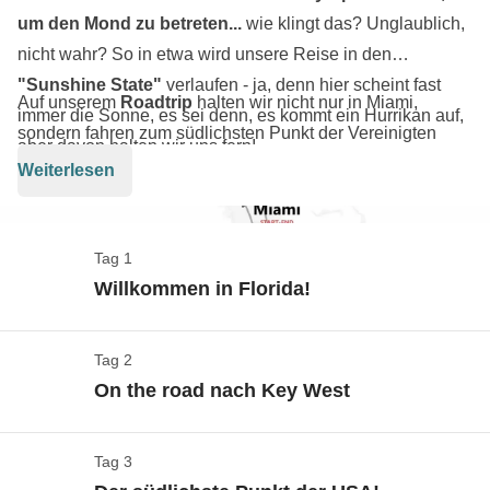
um den Mond zu betreten...
wie klingt das? Unglaublich,
nicht wahr? So in etwa wird unsere Reise in den
"Sunshine State"
verlaufen - ja, denn hier scheint fast
Auf unserem
Roadtrip
halten wir nicht nur in Miami,
immer die Sonne, es sei denn, es kommt ein Hurrikan auf,
sondern fahren zum südlichsten Punkt der Vereinigten
aber davon halten wir uns fern!
Staaten, nach Key West, über den spektakulären
Weiterlesen
Overseas Highway
und dann hinauf zu den Sümpfen
voller Leben im
Everglades Park
- werden wir
Alligatoren
und
Krokodile
sehen? In Orlando werden wir für einen
Tag 1
Tag in
Disneyland
wieder zu Kindern, wo wir die
Willkommen in Florida!
Zeichentrickfiguren
unserer Kindheit und
Marvel-
Superhelden
treffen, während wir in
Cape Canaveral
ein
Tag 2
Check-in & Willkommen in Miami!
Shuttle besteigen und auch den Mond erobern. Es wird
On the road nach Key West
Karte anzeigen
eine Reise sein, bei der wir in Floridas Mix aus Kulturen
eintauchen und die heißeste Sonne der USA genießen -
An- und Abreise zum und vom Reiseziel sind nicht im
Tag 3
On the road!
vielleicht mit einer Margarita in der Hand!
Paket enthalten. Du kannst also selbst entscheiden,