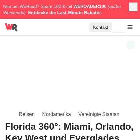
Neu bei WeRoad? Spare 100 € mit
WEROADER100
(außer
Weekends).
Entdecke die
Last-Minute Rabatte.
Kontakt
Reisen
Nordamerika
Vereinigte Staaten
Florida 360°: Miami, Orlando,
Key West und Everglades