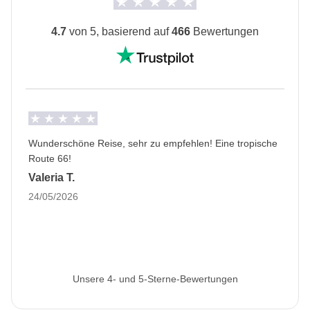
und Bootstouren in Miami.
4.7
von 5, basierend auf
466
Bewertungen
Roadtrip für Selbstfahrer
Voraussetzung für die Durchführbarkeit: 1/4 der
Teilnehmer sind fähig und bereit zu fahren
Informationen zum privaten Zimmer
Alle Details anzeigen
Wunderschöne Reise, sehr zu empfehlen! Eine tropische
Route 66!
Valeria T.
24/05/2026
Unsere 4- und 5-Sterne-Bewertungen