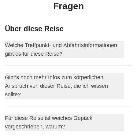
Fragen
Über diese Reise
Welche Treffpunkt- und Abfahrtsinformationen
gibt es für diese Reise?
Diese Reise beginnt in
Tokio
. Am ersten Tag treffen wir
Gibt’s noch mehr Infos zum körperlichen
uns um
18:00
.
Anspruch von dieser Reise, die ich wissen
Der Coordinator fügt dich etwa 15 Tage vor der Abreise zur
sollte?
WhatsApp-Gruppe deiner Reise hinzu.
So kannst du deine Mitreisenden kennenlernen, mehr
Wir werden jeden Tag viel laufen, um die Städte zu
Informationen zum Treffpunkt am ersten Tag erhalten und
Für diese Reise ist weiches Gepäck
erkunden.
eventuelle Fragen vor der Abreise stellen.
vorgeschrieben, warum?
Diese Reise endet in
Tokio
. Am letzten Tag bist du frei,