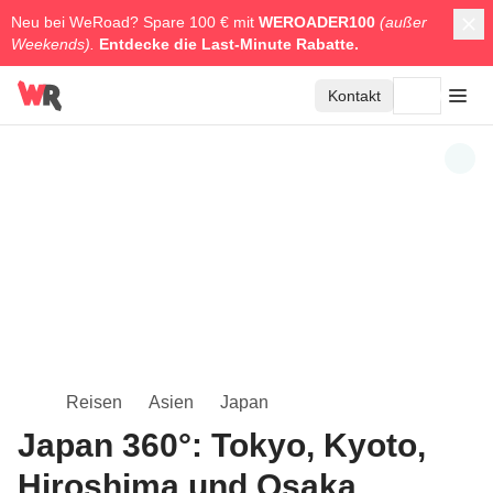
Neu bei WeRoad? Spare 100 € mit
WEROADER100
(außer
Weekends).
Entdecke die
Last-Minute Rabatte.
Kontakt
Reisen
Asien
Japan
Japan 360°: Tokyo, Kyoto,
Hiroshima und Osaka