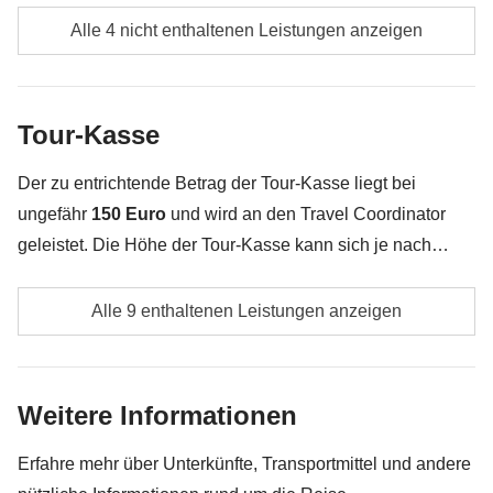
Verpflegung, wenn nicht anders angegeben
Alle 4 nicht enthaltenen Leistungen anzeigen
Alle Souvenirs, die du in deinem Rucksack
unterbringen kannst :)
Tour-Kasse
Alles, was nicht unter „Was ist inbegriffen“ erwähnt
wird
Der zu entrichtende Betrag der Tour-Kasse liegt bei
ungefähr
150 Euro
und wird an den Travel Coordinator
geleistet. Die Höhe der Tour-Kasse kann sich je nach
Anzahl der Aktivitäten und Extras, welche die Gruppe
Lokale Transporte
unternimmt, ändern. Das restliche Geld wird den
Alle 9 enthaltenen Leistungen anzeigen
Teilnehmern am Ende der Reise zurückerstattet. Und
Eintrittskarten für den Kamakura-Tempel am 2. Tag
keine Sorge, unsere Travel Coordinator versuchen immer
zu verhandeln!
Eintrittskarte für den Ginkaku-ji-Tempel am 3. Tag
Weitere Informationen
Eintrittskarten für die Tempel Fushimi Inari, Kyomizu
Erfahre mehr über Unterkünfte, Transportmittel und andere
und Dera, Teezeremonie am 4. Tag