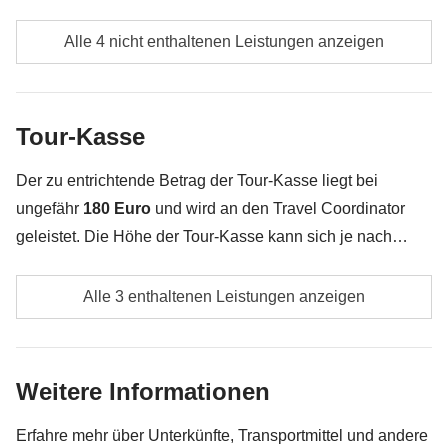
Transport
: Insgesamt ca. 2 Stunden unterwegs
Verpflegung, wenn nicht ausdrücklich angegeben
Inbegriffen:
Übernachtung mit Frühstück, Minivan mit Fahrer
Alle 4 nicht enthaltenen Leistungen anzeigen
Nicht enthalten:
weitere Mahlzeiten und Getränke
Alle Souvenirs, die du in deinem Rucksack
Tour-Kasse:
Optionale Aktivitäten, Eintritte
unterbringen kannst :)
Transport
: Insgesamt ca. 3 Stunden unterwegs
Tour-Kasse
Alles, was nicht unter „Was ist inbegriffen“ erwähnt
wird
Der zu entrichtende Betrag der Tour-Kasse liegt bei
ungefähr
180 Euro
und wird an den Travel Coordinator
geleistet. Die Höhe der Tour-Kasse kann sich je nach
Anzahl der Aktivitäten und Extras, welche die Gruppe
Trinkgeld für alle Dienstleister vor Ort, die unsere
unternimmt, ändern. Das restliche Geld wird den
Alle 3 enthaltenen Leistungen anzeigen
Reise einzigartig machen. In diesem Land gehört das
Teilnehmern am Ende der Reise zurückerstattet. Und
Trinkgeld zum guten Ton und ist ein fester Bestandteil
keine Sorge, unsere Travel Coordinator versuchen immer
des Einkommens der lokalen Bevölkerung. Wir als
zu verhandeln!
Weitere Informationen
verantwortungsbewusste Reisende möchten dieser
Kultur nachkommen und alle Dienstleister
Erfahre mehr über Unterkünfte, Transportmittel und andere