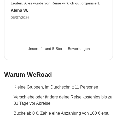
Als WeRoader respektieren wir die lokalen
Leuten. Alles wurde von Reine wirklich gut organisiert.
Traditionen und erleben die Kulturen gerne hautnah!
Alena W.
05/07/2026
Informationen zum privaten Zimmer
Alle Details anzeigen
Unsere 4- und 5-Sterne-Bewertungen
Warum WeRoad
Kleine Gruppen, im Durchschnitt 11 Personen
Verschiebe oder ändere deine Reise kostenlos bis zu
31 Tage vor Abreise
Buche ab 0 €. Zahle eine Anzahlung von 100 € erst,