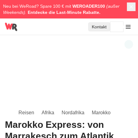
Neu bei WeRoad? Spare 100 € mit
WEROADER100
(außer
Weekends).
Entdecke die
Last-Minute Rabatte.
Kontakt
Reisen
Afrika
Nordafrika
Marokko
Marokko Express: von
Marrakesch zum Atlantik