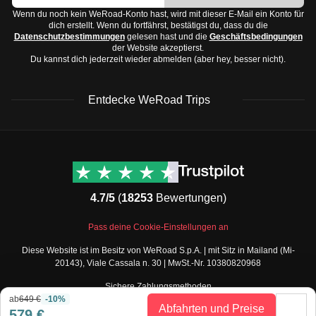
angenehm im Sommer. Frühling und Herbst sind ideal
Wenn du noch kein WeRoad-Konto hast, wird mit dieser E-Mail ein Konto für
Badebekleidung
dich erstellt. Wenn du fortfährst, bestätigst du, dass du die
für Wanderungen.
Datenschutzbestimmungen
gelesen hast und die
Geschäftsbedingungen
Schuhe:
der Website akzeptierst.
Wüstenregionen:
Sehr heiß im Sommer mit kühlen
Bequeme Wanderschuhe oder Sneaker
Du kannst dich jederzeit wieder abmelden (aber hey, besser nicht).
Nächten, im Winter angenehmer. Herbst und Frühling
Sandalen
sind die besten Reisezeiten.
Flip-Flops für den Strand
Entdecke WeRoad Trips
Überlege dir je nach Region und Jahreszeit, wann du
Accessoires und Technik:
reisen möchtest, um das beste Wetter zu erleben.
Sonnenbrille und Sonnenhut
WeRoad Rezensionen
Nützliche Informationen
Powerbank
& Support
Trustpilot Bewertungen
Kamera
Kontaktiere uns
Feefo Bewertungen
Adapter für Steckdosen (Typ C und E werden in
4.7/5
(
18253
Bewertungen)
FAQs
Marokko verwendet)
Cookie-Richtlinie
WeRoad Social Media
Pass deine Cookie-Einstellungen an
Toilettenartikel und Medikamente:
Geschäftsbedingungen
Instagram
Diese Website ist im Besitz von WeRoad S.p.A. | mit Sitz in Mailand (Mi-
Sonnencreme mit hohem Lichtschutzfaktor
Buchungsbedingungen
Facebook Gruppe
20143), Viale Cassala n. 30 | MwSt.-Nr. 10380820968
Datenschutzbestimmungen
Insektenschutzmittel
Twitter
Sichere Zahlungsmethoden
Verkaufsbedingungen
Persönliche Medikamente und Reiseapotheke (z.B.
TikTok
ab
649 €
-10%
Gutscheine
Abfahrten und Preise
579 €
gegen Durchfall und Schmerzen)